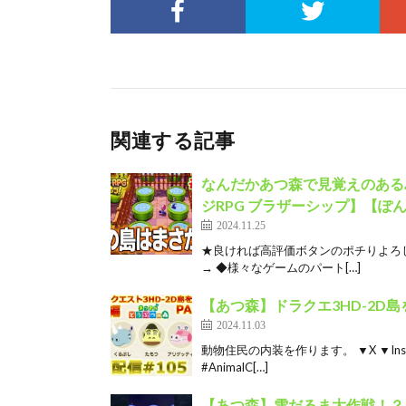
関連する記事
なんだかあつ森で見覚えのある島
ジRPG ブラザーシップ】【ぽ
2024.11.25
★良ければ高評価ボタンのポチりよろし
→ ◆様々なゲームのパート[…]
【あつ森】ドラクエ3HD-2D島
2024.11.03
動物住民の内装を作ります。 ▼X ▼Insta
#AnimalC[…]
【あつ森】雪だるま大作戦！？