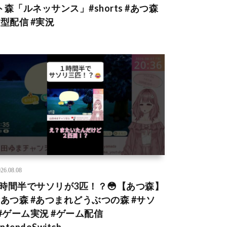
ト森「ルネッサンス」#shorts #あつ森
縦型配信 #実況
26.08.08
*1時間半でサソリが3匹！？😳【あつ森】
* #あつ森 #あつまれどうぶつの森 #サソ
 #ゲーム実況 #ゲーム配信
intendoSwitch