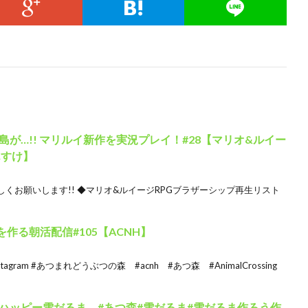
が…!! マリルイ新作を実況プレイ！#28【マリオ&ルイー
んすけ】
くお願いします!! ◆マリオ&ルイージRPGブラザーシップ再生リスト
を作る朝活配信#105【ACNH】
gram #あつまれどうぶつの森 #acnh #あつ森 #AnimalCrossing
ハッピー雪だるま #あつ森#雪だるま#雪だるま作ろう作