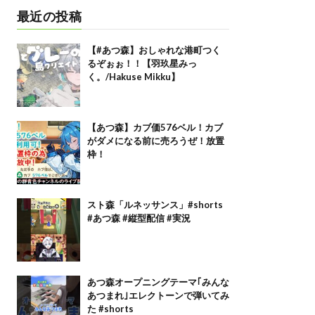
最近の投稿
【#あつ森】おしゃれな港町つく
るぞぉぉ！！【羽玖星みっ
く。/Hakuse Mikku】
【あつ森】カブ価576ベル！カブ
がダメになる前に売ろうぜ！放置
枠！
スト森「ルネッサンス」#shorts
#あつ森 #縦型配信 #実況
あつ森オープニングテーマ｢みんな
あつまれ｣エレクトーンで弾いてみ
た #shorts