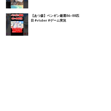
【あつ森】ペンギン厳選86~88匹
目 #vtuber #ゲーム実況