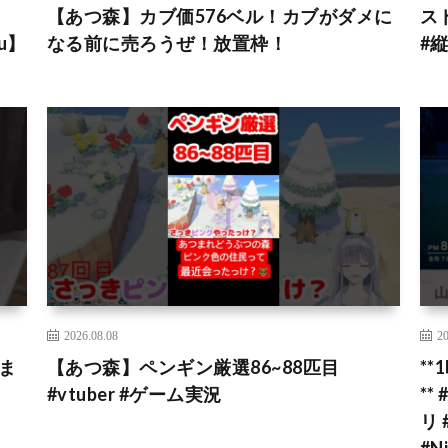
【あつ森】カブ価576ベル！カブがダメに
ス
u】
なる前に売ろうぜ！放置枠！
#
2026.08.08
20
ま
【あつ森】ペンギン厳選86~88匹目
*
#vtuber #ゲーム実況
*
リ
#N