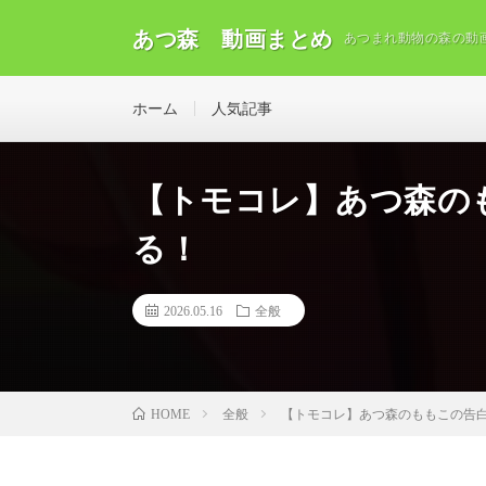
あつ森 動画まとめ
あつまれ動物の森の動
ホーム
人気記事
【トモコレ】あつ森の
る！
2026.05.16
全般
全般
【トモコレ】あつ森のももこの告
HOME