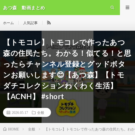
あつ森 動画まとめ
ホーム
人気記事
【トモコレ】トモコレで作ったあつ
森の住民たち。わかる！似てる！と思
ったらチャンネル登録とグッドボタ
ンお願いします😊【あつ森】【トモ
ダチコレクションわくわく生活】
【ACNH】 #short
2026.05.17
全般
全般
【トモコレ】トモコレで作ったあつ森の住民たち。わかる
HOME