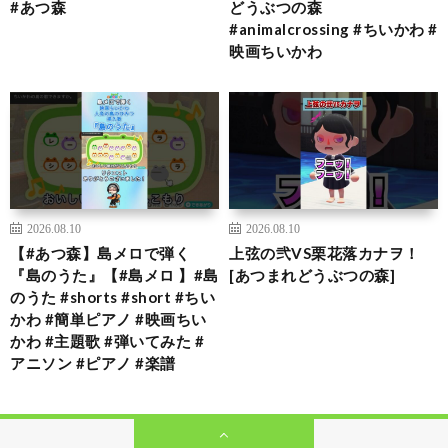
#あつ森
どうぶつの森
#animalcrossing #ちいかわ #
映画ちいかわ
2026.08.10
2026.08.10
【#あつ森】島メロで弾く
上弦の弐VS栗花落カナヲ！
『島のうた』【#島メロ 】#島
[あつまれどうぶつの森]
のうた #shorts #short #ちい
かわ #簡単ピアノ #映画ちい
かわ #主題歌 #弾いてみた #
アニソン #ピアノ #楽譜