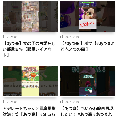
2026.08.10
2026.08.10
【あつ森】女の子の可愛らし
【#あつ森 】ボブ【#あつまれ
い部屋🎀🫧【部屋レイアウ
どうぶつの森 】
ト】
2026.08.10
2026.08.10
アデレードちゃんと写真撮影
【あつ森】ちいかわ映画再現
対決！笑【あつ森】 #Shorts
したい！ #あつ森 #あつまれ