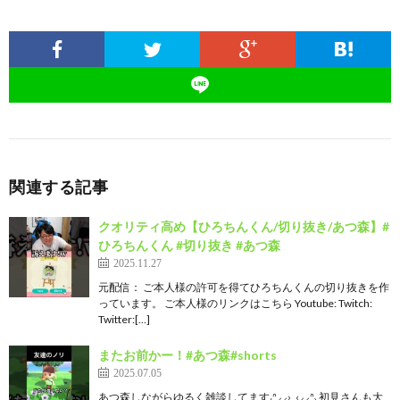
関連する記事
クオリティ高め【ひろちんくん/切り抜き/あつ森】#
ひろちんくん #切り抜き #あつ森
2025.11.27
元配信： ご本人様の許可を得てひろちんくんの切り抜きを作
っています。 ご本人様のリンクはこちら Youtube: Twitch:
Twitter:[…]
またお前かー！#あつ森#shorts
2025.07.05
あつ森しながらゆるく雑談してます₍ᐢ⸝⸝› ̫ ‹⸝⸝ᐢ₎ 初見さんも大