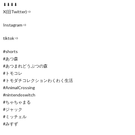
⬇⬇⬇⬇
X(旧Twitter)⇒
Instagram⇒
tiktok⇒
#shorts
#あつ森
#あつまれどうぶつの森
#トモコレ
#トモダチコレクションわくわく生活
#AnimalCrossing
#nintendoswitch
#ちゃちゃまる
#ジャック
#ミッチェル
#みすず