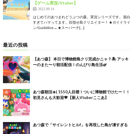
【ゲーム実況/Vtuber】
2022.09.14
はじめてのあつまれどうぶつの森。実況シリーズです。 面白
すぎてハマってます。目指せ島クリエイター！ ★ガイドライ
ン/Guideline→ ★スーパーチ[…]
最近の投稿
【あつ森】 本日で博物館島クリ完成かニャ？🏝️ アッキ
ーのまた〜り朝活配信！のんびり島生活🌿
あつ森朝活☀️| 1550人目標！ついに博物館でけたー！！
初見さんも大歓迎💖【新人Vtuberここあ】
あつ森で「サイレントヒルf」を再現した島が凄すぎる