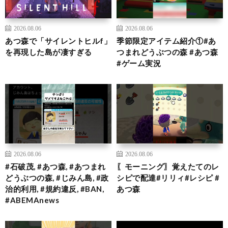
2026.08.06
2026.08.06
あつ森で「サイレントヒルf」
季節限定アイテム紹介①#あ
を再現した島が凄すぎる
つまれどうぶつの森 #あつ森
#ゲーム実況
2026.08.06
2026.08.06
#石破茂, #あつ森, #あつまれ
〖モーニング〗覚えたてのレ
どうぶつの森, #じみん島, #政
シピで配達#リリィ#レシピ #
治的利用, #規約違反, #BAN,
あつ森
#ABEMAnews