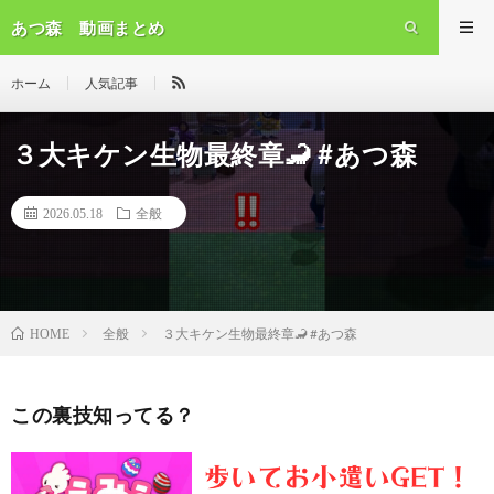
あつ森 動画まとめ
ホーム
人気記事
３大キケン生物最終章🦂 #あつ森
2026.05.18
全般
全般
３大キケン生物最終章🦂 #あつ森
HOME
この裏技知ってる？