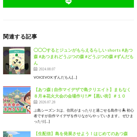
関連する記事
◯◯◯するとジュンがもらえるらしい shorts #あつ
森 #あつまれどうぶつの森 #どうぶつの森 #ずんだも
ん
2024.08.07
VOICEVOX:ずんだもん[…]
【あつ森 | 自作マイデザで島クリエイト】まもなく
８月☀️花火大会の会場作り‼️🎆【黒い街】＃１０
2026.07.28
ぷ島シーズン３は、住民がまったりと過ごせる島作り🏝️ 初心
者ですが自作マイデザを作りながらやっていきます。 ぜひま
ったり[…]
【生配信】島を発展させよう！はじめてのあつ森