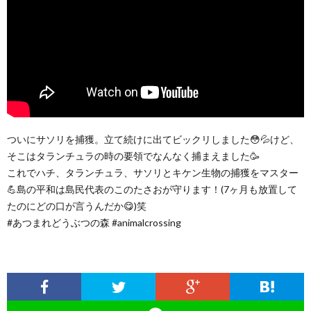
ついにサソリを捕獲。立て続けに出てビックリしました😳💦けど、
そこはタランチュラの時の要領でなんなく捕まえました🥳
これでハチ、タランチュラ、サソリとキケン生物の捕獲をマスター
💪島の平和は島民代表のこのたさおが守ります！(7ヶ月も放置して
たのにどの口が言うんだか😋)笑
#あつまれどうぶつの森 #animalcrossing