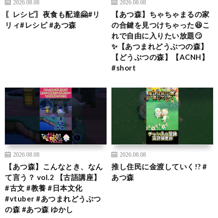
2026.08.08
2026.08.08
〖レシピ〗夜食も配達🤗#リ
【あつ森】ちゃちゃまるの家
リィ#レシピ #あつ森
の合鍵を見つけちゃった😆こ
れで自由に入りたい放題😏
✨【あつまれどうぶつの森】
【どうぶつの森】【ACNH】
#short
2026.08.08
2026.08.08
【あつ森】こんなとき、なん
推し住民に金渡していく!? #
て言う？ vol.2 【古語講座】
あつ森
#古文 #教養 #日本文化
#vtuber #あつまれどうぶつ
の森 #あつ森 ゆかし