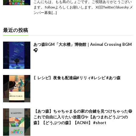
こんにちは、もも島のしょごです。ご視聴ありがとうござい
ます。 followよろしくお願いします。 X(旧Twitter) bluesky メ
ンバー募集[…]
最近の投稿
あつ森BGM「大水槽」博物館｜Animal Crossing BGM
🎧
〖レシピ〗夜食も配達🤗#リリィ#レシピ #あつ森
【あつ森】ちゃちゃまるの家の合鍵を見つけちゃった😆
これで自由に入りたい放題😏✨【あつまれどうぶつの
森】【どうぶつの森】【ACNH】 #short