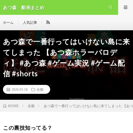
あつ森 動画まとめ
ホーム
人気記事
あつ森で一番行ってはいけない島に来
てしまった 【あつ森ホラーパロデ
ィ】 #あつ森 #ゲーム実況 #ゲーム配
信 #shorts
2026.05.18
全般
全般
あつ森で一番行ってはいけない島に来てしまった 【あつ森ホラ
HOME
この裏技知ってる？