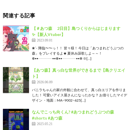
関連する記事
【＃あつ森 2日目】島つくりからはじまります
✨【新人Vtuber】
2023.09.01
❀´- 降臨〜〜っ！！ 皆々様！ 今日は「あつまれどうぶつの
森」をプレイするよ★ 夏休み謳歌しよ～～！
✼••┈┈┈┈••✼••┈┈┈┈••✼ ※[…]
【あつ森】真っ白な世界ができるまで【島クリエイ
ト】
2026.06.09
バニラちゃんの家の外観に合わせて、真っ白エリアを作りま
した！ 可愛いアイス屋さんになったかな？ お借りしたマイデ
ザイン ・地面：MA−9002−625[…]
なんでこっち向くん? #あつまれどうぶつの森
#shorts #あつ森
2025.05.21