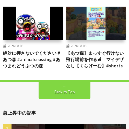
2026.08.08
2026.08.08
絶対に押さないでください #
【あつ森】まっすぐ行けない
あつ森 #animalcrossing #あ
飛行場前を作る🍎｜マイデザ
つまれどうぶつの森
なし【くらげーむ】#shorts
Back to Top
急上昇中の記事