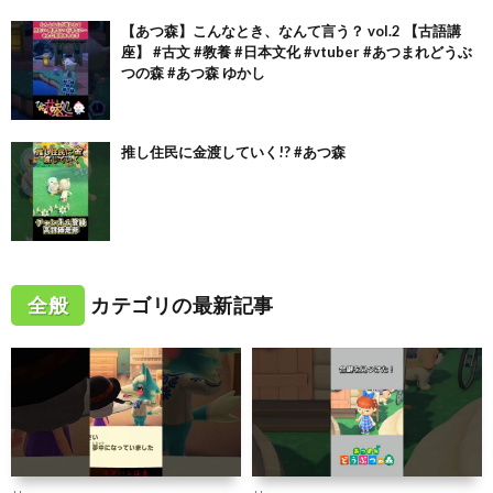
【あつ森】こんなとき、なんて言う？ vol.2 【古語講
座】 #古文 #教養 #日本文化 #vtuber #あつまれどうぶ
つの森 #あつ森 ゆかし
推し住民に金渡していく!? #あつ森
全般
カテゴリの最新記事