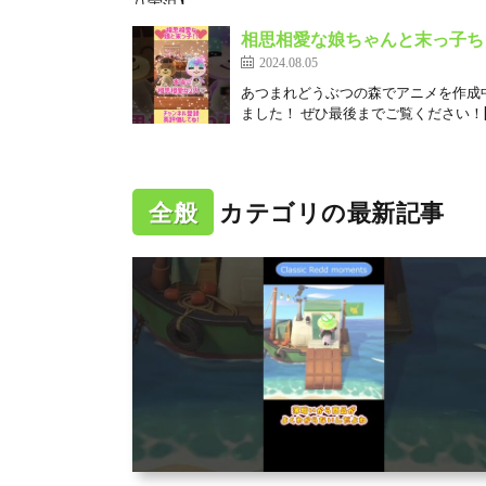
相思相愛な娘ちゃんと末っ子ちゃん
2024.08.05
あつまれどうぶつの森でアニメを作成
ました！ ぜひ最後までご覧ください！[
全般
カテゴリの最新記事