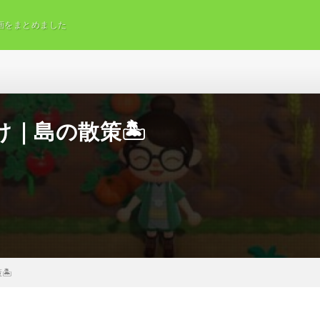
画をまとめました
｜島の散策🏝️
️