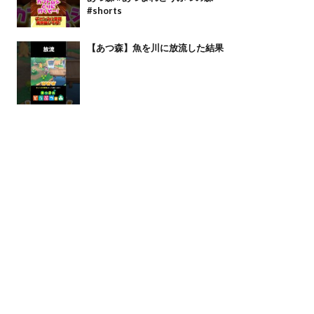
#shorts
【あつ森】魚を川に放流した結果