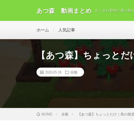
あつ森 動画まとめ
あつまれ動物の森の動
ホーム
人気記事
【あつ森】ちょっとだけ
2026.05.18
全般
全般
【あつ森】ちょっとだけ｜島の散策
HOME