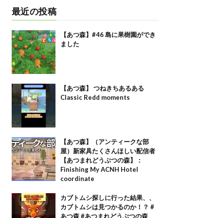
最近の投稿
【あつ森】#46 島に果樹園ができ
ました
【あつ森】 つねきちあるある
Classic Redd moments
【あつ森】（アンティークな部
屋）新家具たくさんほしい配信者
【あつまれどうぶつの森】：
Finishing My ACNH Hotel
coordinate
カブトムシ探しに行った結果、、
カブトムシは見つかるのか！？ #
あつ森 #あつまれどうぶつの森