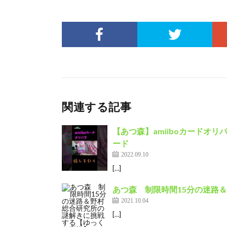
関連する記事
【あつ森】amiiboカードオリパ
ード
2022.09.10
[…]
あつ森 制限時間15分の迷路
2021.10.04
[…]