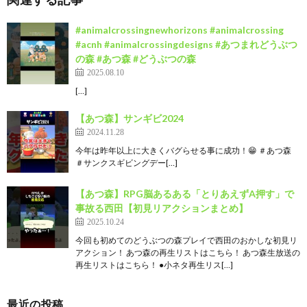
#animalcrossingnewhorizons #animalcrossing
#acnh #animalcrossingdesigns #あつまれどうぶつ
の森 #あつ森 #どうぶつの森
2025.08.10
[…]
【あつ森】サンギビ2024
2024.11.28
今年は昨年以上に大きくバグらせる事に成功！😁 ＃あつ森
＃サンクスギビングデー[…]
【あつ森】RPG脳あるある「とりあえずA押す」で
事故る西田【初見リアクションまとめ】
2025.10.24
今回も初めてのどうぶつの森プレイで西田のおかしな初見リ
アクション！ あつ森の再生リストはこちら！ あつ森生放送の
再生リストはこちら！ ●小ネタ再生リス[…]
最近の投稿