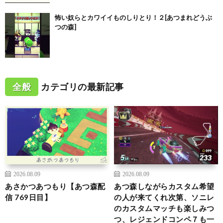
怖い奴らとカワイイものしりとり！２[あつまれどうぶ
つの森]
全般
カテゴリの最新記事
2026.08.09
2026.08.09
あさかつあつもり【あつ森配
あつ森しながらカスタム希望
信 769日目】
の人が来てくれ次第、ソニレ
のカスタムマッチも楽しみつ
つ、レジェンドコンペ７も一