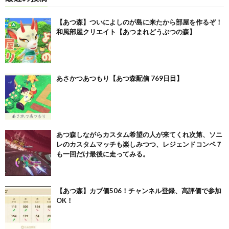
【あつ森】ついによしのが島に来たから部屋を作るぞ！
和風部屋クリエイト【あつまれどうぶつの森】
あさかつあつもり【あつ森配信 769日目】
あつ森しながらカスタム希望の人が来てくれ次第、ソニ
レのカスタムマッチも楽しみつつ、レジェンドコンペ７
も一回だけ最後に走ってみる。
【あつ森】カブ価506！チャンネル登録、高評価で参加
OK！