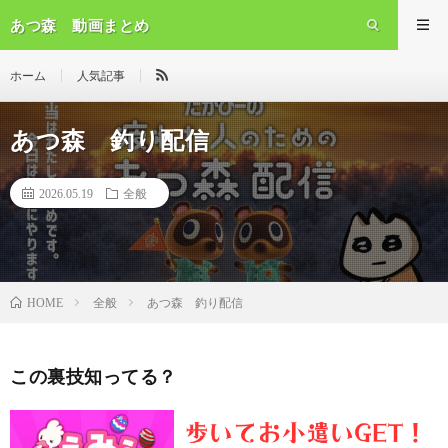
あつ森 動画まとめ
ホーム
人気記事
あつ森 釣り配信
2026.05.19
全般
全般
あつ森 釣り配信
HOME
この裏技知ってる？