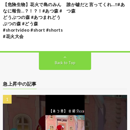
【危険生物】花火で島のみん
誰か嘘だと言ってくれ…‼️#あ
なに報告…？！？！#あつ森 #
つ森
どうぶつの森 #あつまれどう
ぶつの森 #どう森
#shortvideo #short #shorts
#花火大会
Back to Top
急上昇中の記事