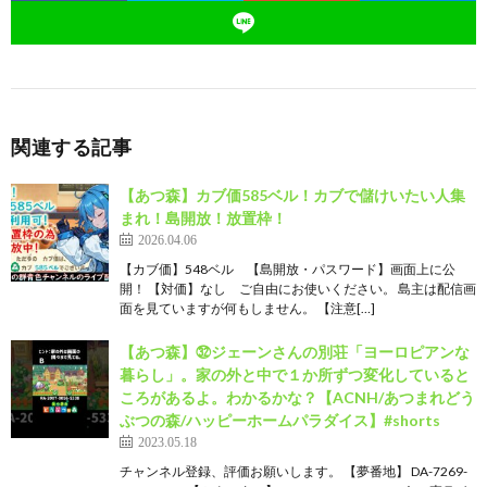
関連する記事
【あつ森】カブ価585ベル！カブで儲けいたい人集
まれ！島開放！放置枠！
2026.04.06
【カブ価】548ベル 【島開放・パスワード】画面上に公
開！ 【対価】なし ご自由にお使いください。 島主は配信画
面を見ていますが何もしません。 【注意[…]
【あつ森】㉜ジェーンさんの別荘「ヨーロピアンな
暮らし」。家の外と中で１か所ずつ変化していると
ころがあるよ。わかるかな？【ACNH/あつまれどう
ぶつの森/ハッピーホームパラダイス】#shorts
2023.05.18
チャンネル登録、評価お願いします。 【夢番地】 DA-7269-