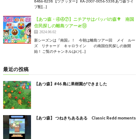
8486-8238 【ツクッター】 RA-2007-0056-5338 あつ森ライ
ブ配[…]
【あつ森・④④⑦】ニチアサはパッパの森🌳 南国
住民探しの離島ツアー🛫⑬
2024.06.02
新シーズンは『南国』！ 今朝は離島ツアー回 メイ ルー
ズ リチャード キャロライン の南国住民探しの旅開
始！ ご覧のチャンネルは👉[…]
最近の投稿
【あつ森】#46 島に果樹園ができました
【あつ森】 つねきちあるある Classic Redd moments