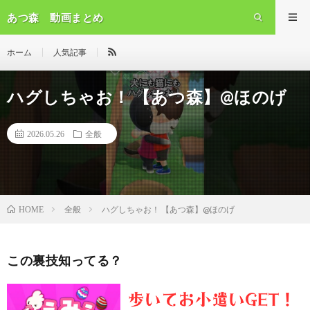
あつ森 動画まとめ
ホーム
人気記事
ハグしちゃお！ 【あつ森】@ほのげ
2026.05.26
全般
全般
ハグしちゃお！ 【あつ森】@ほのげ
HOME
この裏技知ってる？