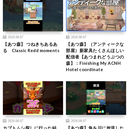
2026.08.07
2026.08.07
【あつ森】 つねきちあるあ
【あつ森】（アンティークな
る Classic Redd moments
部屋）新家具たくさんほしい
配信者【あつまれどうぶつの
森】：Finishing My ACNH
Hotel coordinate
2026.08.07
2026.08.07
カブトムシ探しに行った結
【あつ森】魚を川に放流した