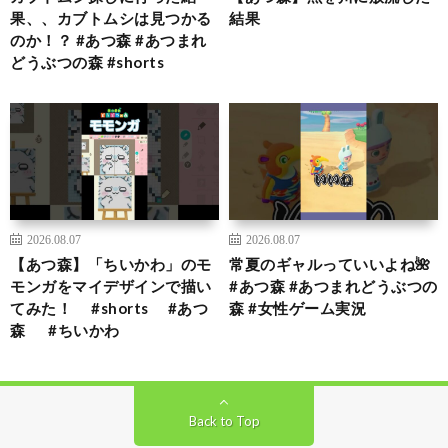
果、、カブトムシは見つかる
結果
のか！？ #あつ森 #あつまれ
どうぶつの森 #shorts
2026.08.07
2026.08.07
【あつ森】「ちいかわ」のモ
常夏のギャルっていいよね🌺
モンガをマイデザインで描い
#あつ森 #あつまれどうぶつの
てみた！ #shorts #あつ
森 #女性ゲーム実況
森 #ちいかわ
Back to Top