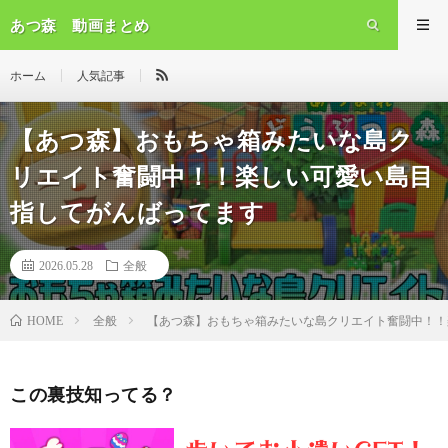
あつ森 動画まとめ
ホーム
人気記事
【あつ森】おもちゃ箱みたいな島ク
リエイト奮闘中！！楽しい可愛い島目
指してがんばってます
2026.05.28
全般
全般
【あつ森】おもちゃ箱みたいな島クリエイト奮闘中！！
HOME
この裏技知ってる？