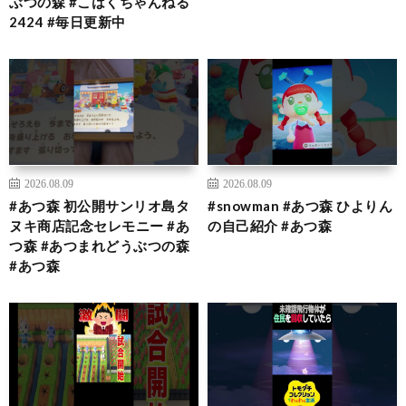
ぶつの森 #こはくちゃんねる
2424 #毎日更新中
2026.08.09
2026.08.09
#あつ森 初公開サンリオ島タ
#snowman #あつ森 ひよりん
ヌキ商店記念セレモニー #あ
の自己紹介 #あつ森
つ森 #あつまれどうぶつの森
#あつ森