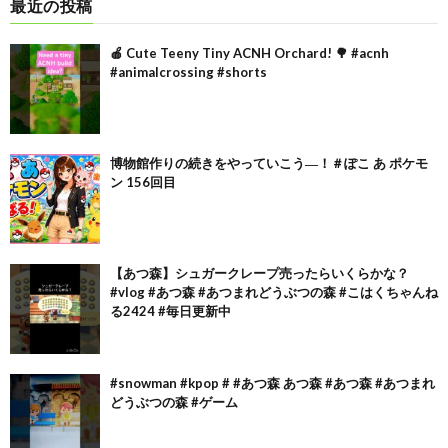
最近の投稿
🍎 Cute Teeny Tiny ACNH Orchard! 🌳 #acnh
#animalcrossing #shorts
博物館作りの続きをやっていこう―！＃ぽこ あ ポケモ
ン 156回目
【あつ森】シュガークレープ売ったらいくらかな？
#vlog #あつ森 #あつまれどうぶつの森 #こはくちゃんね
る2424 #毎日更新中
#snowman #kpop # #あつ森 あつ森 #あつ森 #あつまれ
どうぶつの森 #ゲーム