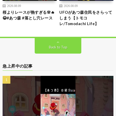
2026.08.09
2026.08.09
桜よりレースが熱すぎる🌸🔥
UFOがあつ森住民をさらって
😂#あつ森 #落とし穴レース
しまう【トモコ
レ/Tomodachi Life】
Back to Top
急上昇中の記事