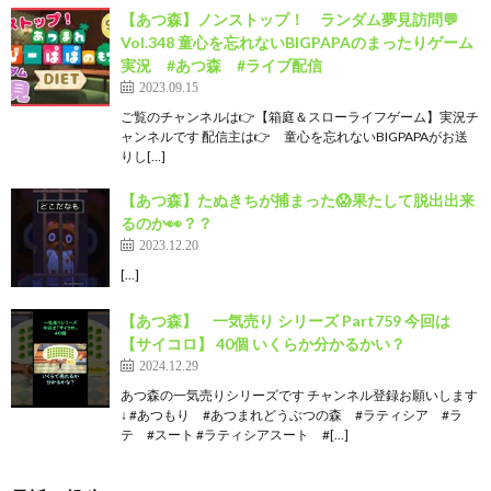
【あつ森】ノンストップ！ ランダム夢見訪問💬
Vol.348 童心を忘れないBIGPAPAのまったりゲーム
実況 #あつ森 #ライブ配信
2023.09.15
ご覧のチャンネルは👉【箱庭＆スローライフゲーム】実況チ
ャンネルです 配信主は👉 童心を忘れないBIGPAPAがお送
りし[…]
【あつ森】たぬきちが捕まった😱果たして脱出出来
るのか👀？？
2023.12.20
[…]
【あつ森】 一気売り シリーズ Part759 今回は
【サイコロ】 40個 いくらか分かるかい？
2024.12.29
あつ森の一気売りシリーズです チャンネル登録お願いします
↓ #あつもり #あつまれどうぶつの森 #ラティシア #ラ
テ #スート #ラティシアスート #[…]