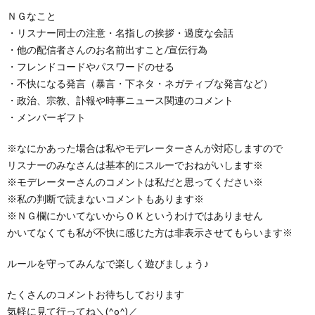
ＮＧなこと
・リスナー同士の注意・名指しの挨拶・過度な会話
・他の配信者さんのお名前出すこと/宣伝行為
・フレンドコードやパスワードのせる
・不快になる発言（暴言・下ネタ・ネガティブな発言など）
・政治、宗教、訃報や時事ニュース関連のコメント
・メンバーギフト
※なにかあった場合は私やモデレーターさんが対応しますので
リスナーのみなさんは基本的にスルーでおねがいします※
※モデレーターさんのコメントは私だと思ってください※
※私の判断で読まないコメントもあります※
※ＮＧ欄にかいてないからＯＫというわけではありません
かいてなくても私が不快に感じた方は非表示させてもらいます※
ルールを守ってみんなで楽しく遊びましょう♪
たくさんのコメントお待ちしております
気軽に見て行ってね＼(^o^)／