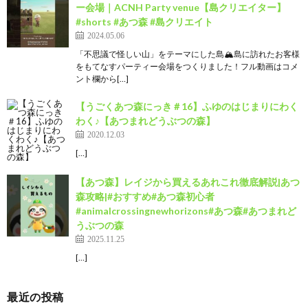
ー会場｜ACNH Party venue【島クリエイター】
#shorts #あつ森 #島クリエイト
2024.05.06
「不思議で怪しい山」をテーマにした島🏔️島に訪れたお客様
をもてなすパーティー会場をつくりました！フル動画はコメ
ント欄から[…]
【うごくあつ森にっき＃16】ふゆのはじまりにわく
わく♪【あつまれどうぶつの森】
2020.12.03
[…]
【あつ森】レイジから買えるあれこれ徹底解説|あつ
森攻略|#おすすめ#あつ森初心者
#animalcrossingnewhorizons#あつ森#あつまれど
うぶつの森
2025.11.25
[…]
最近の投稿