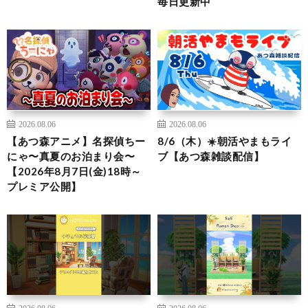
毎日更新中
2026.08.06
2026.08.06
【あつ森アニメ】名探偵ちー
8/6（木）☀️朝活やまもライ
にゃ〜真夏のお泊まり会〜
ブ【あつ森雑談配信】
【2026年8月7日(金)18時～
プレミア公開】