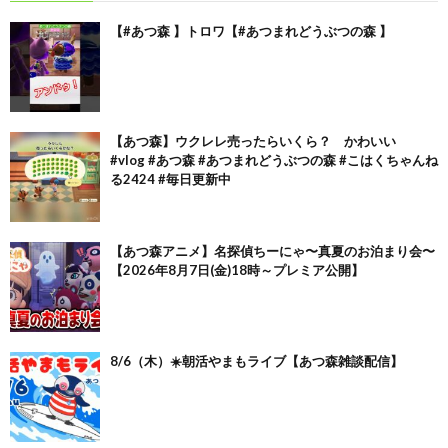
【#あつ森 】トロワ【#あつまれどうぶつの森 】
【あつ森】ウクレレ売ったらいくら？ かわいい
#vlog #あつ森 #あつまれどうぶつの森 #こはくちゃんね
る2424 #毎日更新中
【あつ森アニメ】名探偵ちーにゃ〜真夏のお泊まり会〜
【2026年8月7日(金)18時～プレミア公開】
8/6（木）☀️朝活やまもライブ【あつ森雑談配信】