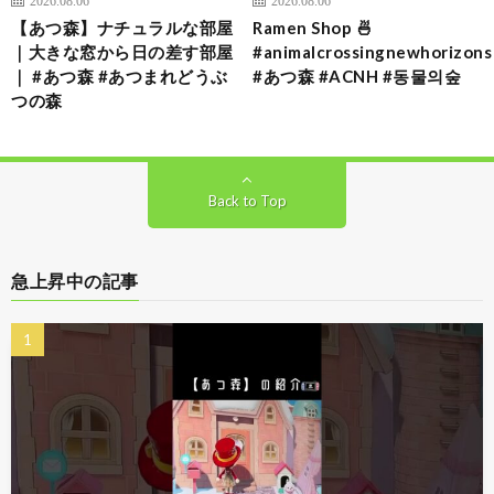
2026.08.06
2026.08.06
【あつ森】ナチュラルな部屋
Ramen Shop 🍜
｜大きな窓から日の差す部屋
#animalcrossingnewhorizons
｜ #あつ森 #あつまれどうぶ
#あつ森 #ACNH #동물의숲
つの森
Back to Top
急上昇中の記事