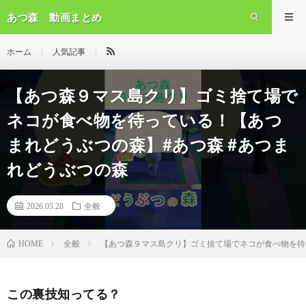
あつ森 動画まとめ
ホーム
人気記事
【あつ森９マス島クリ】ゴミ捨て場で
ネコが食べ物を待っている！【あつ
まれどうぶつの森】#あつ森 #あつま
れどうぶつの森
2026.05.28
全般
全般
【あつ森９マス島クリ】ゴミ捨て場でネコが食べ物を待
HOME
この裏技知ってる？