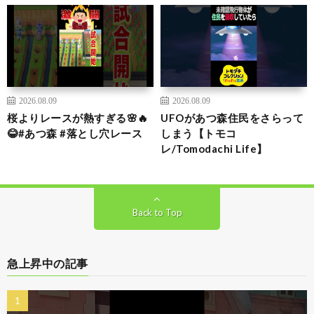
2026.08.09
2026.08.09
桜よりレースが熱すぎる🌸🔥
UFOがあつ森住民をさらって
😂#あつ森 #落とし穴レース
しまう【トモコ
レ/Tomodachi Life】
Back to Top
急上昇中の記事