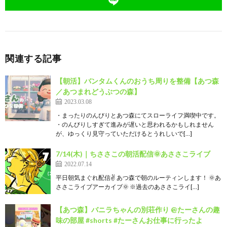
関連する記事
【朝活】バンタムくんのおうち周りを整備【あつ森
／あつまれどうぶつの森】
2023.03.08
・まったりのんびりとあつ森にてスローライフ満喫中です。
・のんびりしすぎて進みが遅いと思われるかもしれません
が、ゆっくり見守っていただけるとうれしいで[…]
7/14(木)｜ちささこの朝活配信🌞あささこライブ
2022.07.14
平日朝気まぐれ配信✌ あつ森で朝のルーティンします！ 🌞あ
ささこライブアーカイブ🌞 ※過去のあささこライ[…]
【あつ森】バニラちゃんの別荘作り @たーさんの趣
味の部屋 #shorts #たーさんお仕事に行ったよ