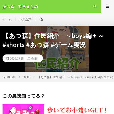
あつ森 動画まとめ
ホーム
人気記事
【あつ森】住民紹介 ～boys編👦～
#shorts #あつ森 #ゲーム実況
2026.05.28
全般
全般
【あつ森】住民紹介 ～boys編👦～ #shorts #あつ森 
HOME
この裏技知ってる？