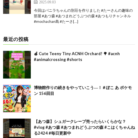
2025.09.03
今回はバニラちゃんの別荘を作りました #たーさんの趣味の
部屋 #あつ森 #あつまれどうぶつの森 #あつもりチャンネル
#mochachan島 #たーさ[…]
最近の投稿
🍎 Cute Teeny Tiny ACNH Orchard! 🌳 #acnh
#animalcrossing #shorts
博物館作りの続きをやっていこう―！＃ぽこ あ ポケモ
ン 156回目
【あつ森】シュガークレープ売ったらいくらかな？
#vlog #あつ森 #あつまれどうぶつの森 #こはくちゃんね
る2424 #毎日更新中