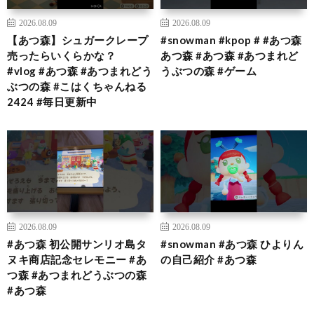
2026.08.09
2026.08.09
【あつ森】シュガークレープ
#snowman #kpop # #あつ森
売ったらいくらかな？
あつ森 #あつ森 #あつまれど
#vlog #あつ森 #あつまれどう
うぶつの森 #ゲーム
ぶつの森 #こはくちゃんねる
2424 #毎日更新中
2026.08.09
2026.08.09
#あつ森 初公開サンリオ島タ
#snowman #あつ森 ひよりん
ヌキ商店記念セレモニー #あ
の自己紹介 #あつ森
つ森 #あつまれどうぶつの森
#あつ森