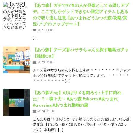
【あつ森】ガチで97％の人が見落としてる隠しアプ
デ。ここでしかゲットできない限定アイテムもある
ので取り逃し注意【あつまれどうぶつの森/攻略/実
況/アプデ/アップデート】
2021.11.07
[…]
【あつ森】チーズ君orサラちゃんを探す離島ガチャ
【雑談OK】
2025.06.01
チーズ君orサラちゃんを探します🌿 ＊＊＊＊＊＊＊ ※チャン
ネル登録者限定でチャット可能にしています。 ＊＊＊＊＊＊
＊＊＊＊＊＊＊＊＊[…]
【あつ森Vlog】6月はサメを釣ろう♪上手に釣れ
た！？～稼ぐ力～ #あつ森 #shorts #あつまれ
#crossing #あつまれ動物の森
2024.06.16
こんにちは“くまのてと”です🐻 くまのてと お金にまつわる基
礎知識 【貯める・稼ぐ(集める)・増やす・守る・使うの5つ
の力】 本動画に[…]