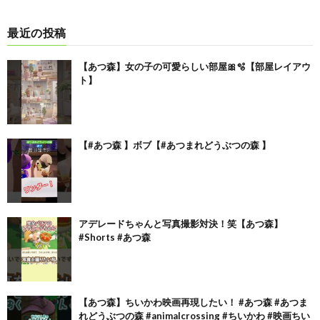
最近の投稿
【あつ森】女の子の可愛らしい部屋🎀🫧【部屋レイアウ
ト】
【#あつ森 】ボブ【#あつまれどうぶつの森 】
アデレードちゃんと写真撮影対決！笑【あつ森】
#Shorts #あつ森
【あつ森】ちいかわ映画再現したい！ #あつ森 #あつま
れどうぶつの森 #animalcrossing #ちいかわ #映画ちい