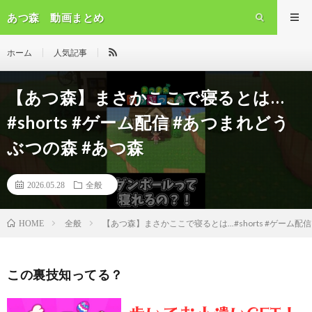
あつ森 動画まとめ
ホーム
人気記事
【あつ森】まさかここで寝るとは…
#shorts #ゲーム配信 #あつまれどう
ぶつの森 #あつ森
2026.05.28
全般
全般
【あつ森】まさかここで寝るとは...#shorts #ゲーム配
HOME
この裏技知ってる？