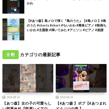
かわ
【#あつ森】島メロで弾く『島のうた』【#島メロ 】#島
のうた #shorts #short #ちいかわ #簡単ピアノ #映画ち
いかわ #主題歌 #弾いてみた #アニソン #ピアノ #楽譜
全般
カテゴリの最新記事
2026.08.10
2026.08.10
【あつ森】女の子の可愛らし
【#あつ森 】ボブ【#あつまれ
い部屋🎀🫧【部屋レイアウ
どうぶつの森 】