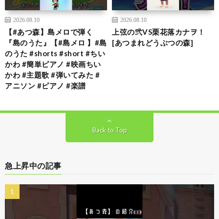
2026.08.10
2026.08.10
【#あつ森】島メロで弾く
上弦の弐VS栗花落カナヲ！
『島のうた』【#島メロ 】#島
[あつまれどうぶつの森]
のうた #shorts #short #ちい
かわ #簡単ピアノ #映画ちい
かわ #主題歌 #弾いてみた #
アニソン #ピアノ #楽譜
Back to Top
急上昇中の記事