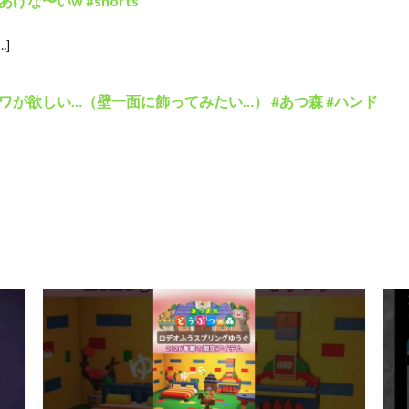
な〜いw #shorts
…]
が欲しい…（壁一面に飾ってみたい…） #あつ森 #ハンド