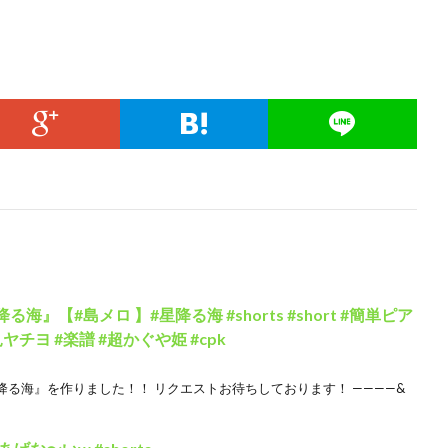
』【#島メロ 】#星降る海 #shorts #short #簡単ピア
月見ヤチヨ #楽譜 #超かぐや姫 #cpk
る海』を作りました！！ リクエストお待ちしております！ ————&