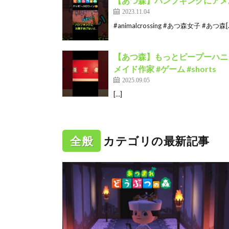
【あつ森】パンプキングにアメあげ
2023.11.04
#animalcrossing #あつ森女子 #あつ森[
【あつ森】もっとピープーハニワ
メイド作家 #ゲーム #shorts
2025.09.05
[…]
全般
カテゴリの最新記事