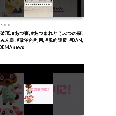
26.08.06
石破茂, #あつ森, #あつまれどうぶつの森,
みん島, #政治的利用, #規約違反, #BAN,
BEMAnews