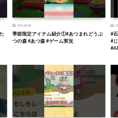
2026.08.06
20
た
季節限定アイテム紹介①#あつまれどうぶ
#
つの森 #あつ森 #ゲーム実況
#じ
#A