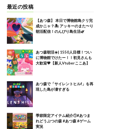
最近の投稿
【あつ森】 本日で博物館島クリ完
成かニャ？🏝️ アッキーのまた〜り
朝活配信！のんびり島生活🌿
あつ森朝活☀️| 1550人目標！つい
に博物館でけたー！！初見さんも
大歓迎💖【新人Vtuberここあ】
あつ森で「サイレントヒルf」を再
現した島が凄すぎる
季節限定アイテム紹介①#あつま
れどうぶつの森 #あつ森 #ゲーム
実況