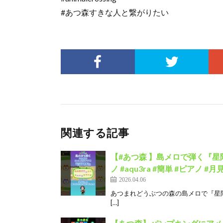
#あつ森すきな人と繋がりたい
関連する記事
【#あつ森 】島メロで弾く『星降る海
ノ #aqu3ra #簡単 #ピアノ #
2026.04.06
あつまれどうぶつの森の島メロで『星降
[…]