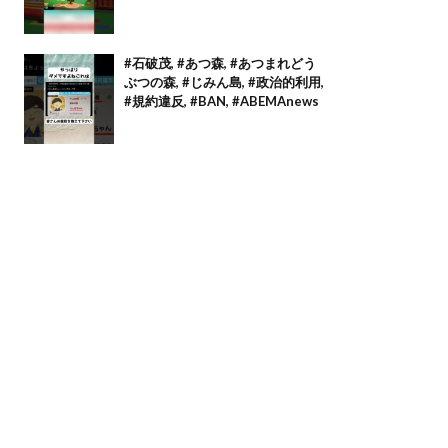
#石破茂, #あつ森, #あつまれどう
ぶつの森, #じみん島, #政治的利用,
#規約違反, #BAN, #ABEMAnews