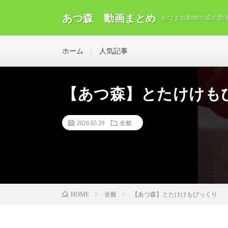
あつ森 動画まとめ
あつまれ動物の森の動
ホーム
人気記事
【あつ森】とたけけも
2026.05.29
全般
全般
【あつ森】とたけけもびっくり
HOME