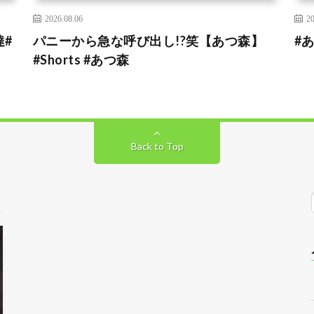
2026.08.06
20
#
パニーから急な呼び出し!?笑【あつ森】
#
#Shorts #あつ森
Back to Top