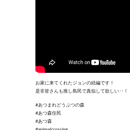
お家に来てくれたジョンの続編です！
是非皆さんも推し島民で真似して欲しい‥！
#あつまれどうぶつの森
#あつ森住民
#あつ森
#animalcrossing