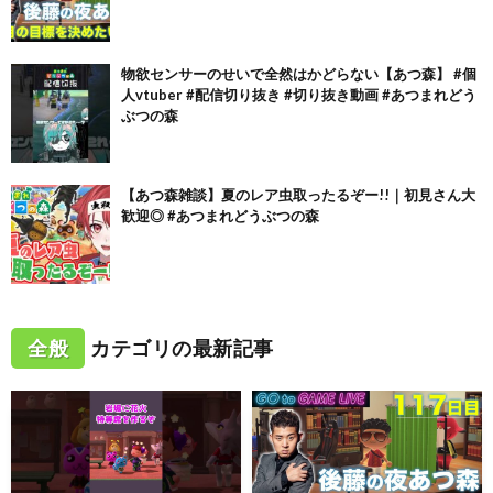
物欲センサーのせいで全然はかどらない【あつ森】 #個
人vtuber #配信切り抜き #切り抜き動画 #あつまれどう
ぶつの森
【あつ森雑談】夏のレア虫取ったるぞー!!｜初見さん大
歓迎◎ #あつまれどうぶつの森
全般
カテゴリの最新記事