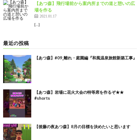
【あつ森】飛行場前から案内所までの道と憩いの広
場を作る
2021.01.17
[…]
最近の投稿
【あつ森】#09_離れ・庭園編『和風温泉旅館新築工事』
【あつ森】岩場に花火大会の特等席を作るぞ★★
#shorts
【後藤の夜あつ森】8月の目標を決めたいと思います