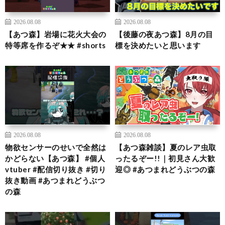
2026.08.08
2026.08.08
【あつ森】岩場に花火大会の
【後藤の夜あつ森】8月の目
特等席を作るぞ★★ #shorts
標を決めたいと思います
2026.08.08
2026.08.08
物欲センサーのせいで全然は
【あつ森雑談】夏のレア虫取
かどらない【あつ森】 #個人
ったるぞー!!｜初見さん大歓
vtuber #配信切り抜き #切り
迎◎ #あつまれどうぶつの森
抜き動画 #あつまれどうぶつ
の森