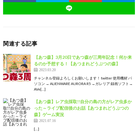
関連する記事
【あつ森】3月20日であつ森が三周年記念！何か来
るのか予想する！【あつまれどうぶつの森】
2023.03.20
チャンネル登録よろしくお願いします！ twitter 使用機材 パ
ソコン → ALIENWARE AURORA R5 →ガレリア 録画ソフト→
AVe[…]
【あつ森】レア虫採取!!自分の島の方がレア虫多か
った～ライブ配信後のお話【あつまれどうぶつの
森】ゲーム実況
2021.07.16
[…]