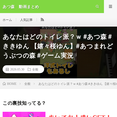
あつ森 動画まとめ
ホーム
人気記事
あなたはどのトイレ派？ｗ #あつ森 #
ききゆん 【嬉々桜ゆん】#あつまれど
うぶつの森 #ゲーム実況
2026.05.30
全般
全般
あなたはどのトイレ派？ｗ #あつ森 #ききゆん 【嬉々
HOME
この裏技知ってる？