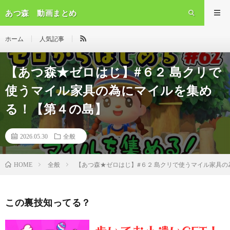
あつ森 動画まとめ
ホーム
人気記事
【あつ森★ゼロはじ】#６２ 島クリで
使うマイル家具の為にマイルを集め
る！【第４の島】
2026.05.30
全般
全般
【あつ森★ゼロはじ】#６２ 島クリで使うマイル家具
HOME
この裏技知ってる？