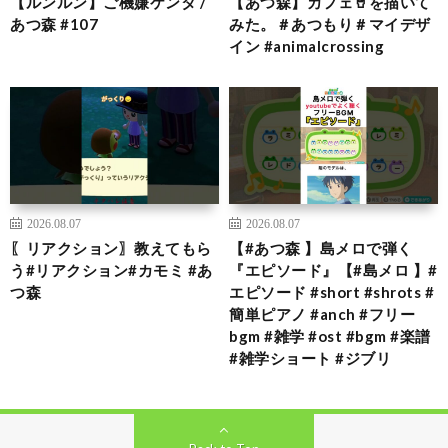
【ルンルン】ご機嫌ケンタ /
【あつ森】カフェ🥤を描いて
あつ森 #107
みた。＃あつもり＃マイデザ
イン #animalcrossing
2026.08.07
2026.08.07
〖リアクション〗教えてもら
【#あつ森 】島メロで弾く
う#リアクション#カモミ #あ
『エピソード』【#島メロ 】#
つ森
エピソード #short #shrots #
簡単ピアノ #anch #フリー
bgm #雑学 #ost #bgm #楽譜
#雑学ショート #ジブリ