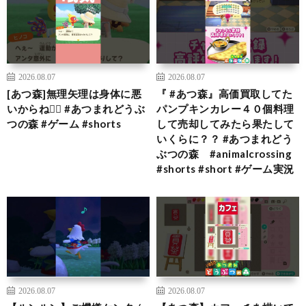
2026.08.07
2026.08.07
[あつ森]無理矢理は身体に悪
『 #あつ森』高価買取してた
いからね🙂‍↕️ #あつまれどうぶ
パンプキンカレー４０個料理
つの森 #ゲーム #shorts
して売却してみたら果たして
いくらに？？ #あつまれどう
ぶつの森 #animalcrossing
#shorts #short #ゲーム実況
2026.08.07
2026.08.07