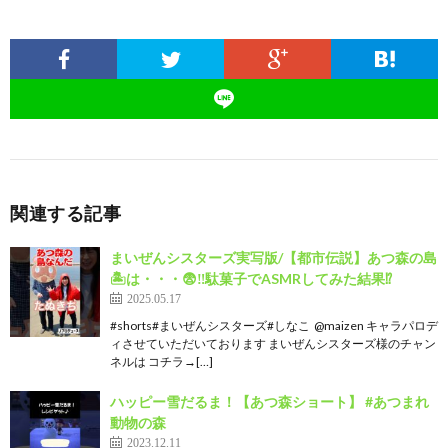
関連する記事
まいぜんシスターズ実写版/【都市伝説】あつ森の島
🏝️は・・・😨‼️駄菓子でASMRしてみた結果⁉️
2025.05.17
#shorts#まいぜんシスターズ#しなこ ​⁠ @maizen キャラパロデ
ィさせていただいております まいぜんシスターズ様のチャン
ネルは コチラ→[…]
ハッピー雪だるま！【あつ森ショート】 #あつまれ
動物の森
2023.12.11