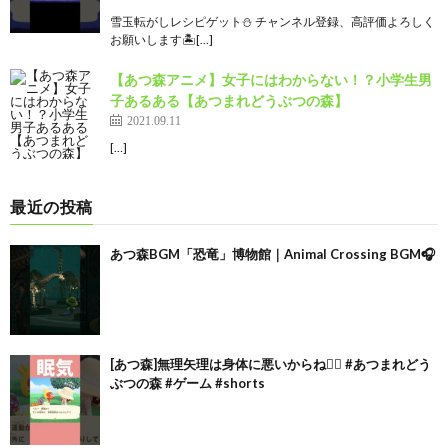
雪玉転がしレシピゲット⛄️ チャンネル登録、高評価よろしく
お願いします🏝️[…]
【あつ森アニメ】女子にはわからない！？小学生男
子あるある【あつまれどうぶつの森】
2021.09.11
[…]
最近の投稿
あつ森BGM「恐竜」博物館｜Animal Crossing BGM🎧
[あつ森]無理矢理は身体に悪いからね🙂‍↕️ #あつまれどう
ぶつの森 #ゲーム #shorts