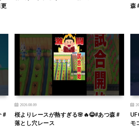
日更
森
2026.08.09
20
 #
桜よりレースが熱すぎる🌸🔥😂#あつ森 #
U
落とし穴レース
モコ