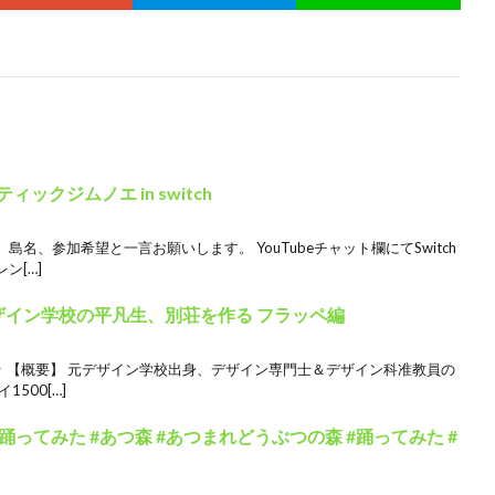
ックジムノエ in switch
名、参加希望と一言お願いします。 YouTubeチャット欄にてSwitch
ン[…]
デザイン学校の平凡生、別荘を作る フラッペ編
↑ 【概要】 元デザイン学校出身、デザイン専門士＆デザイン科准教員の
500[…]
ってみた #あつ森 #あつまれどうぶつの森 #踊ってみた #