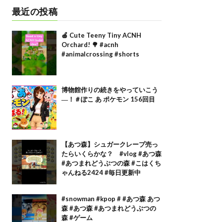
最近の投稿
🍎 Cute Teeny Tiny ACNH
Orchard! 🌳 #acnh
#animalcrossing #shorts
博物館作りの続きをやっていこう
―！＃ぽこ あ ポケモン 156回目
【あつ森】シュガークレープ売っ
たらいくらかな？ #vlog #あつ森
#あつまれどうぶつの森 #こはくち
ゃんねる2424 #毎日更新中
#snowman #kpop # #あつ森 あつ
森 #あつ森 #あつまれどうぶつの
森 #ゲーム