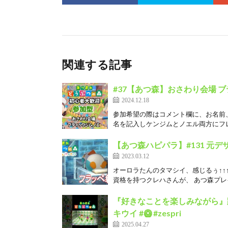
関連する記事
#37【あつ森】おさわり会場 ブティ
2024.12.18
参加希望の際はコメント欄に、お名前、島
名を記入しケンジムとノエル両方にフレ
【あつ森ハピパラ】#131 元
2023.03.12
オーロラたんのタマシイ、感じるぅ↑↑
資格を持つクレハさんが、 あつ森プレイ1
『好きなことを楽しみながら』踊
キウイ #🥝 #zespri
2025.04.27