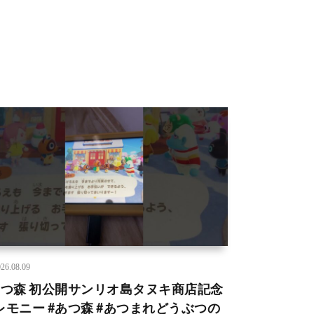
26.08.09
あつ森 初公開サンリオ島タヌキ商店記念
レモニー #あつ森 #あつまれどうぶつの