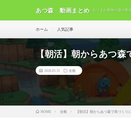
あつ森 動画まとめ
あつまれ動物の森の動
ホーム
人気記事
【朝活】朝からあつ森で
2026.05.31
全般
全般
【朝活】朝からあつ森で島づくりに
HOME