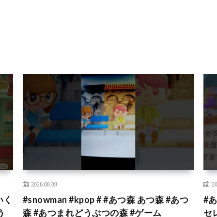
2026.08.09
20
いく
#snowman #kpop # #あつ森 あつ森 #あつ
#
う
森 #あつまれどうぶつの森 #ゲーム
セ