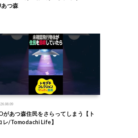
 #あつ森
26.08.09
FOがあつ森住民をさらってしまう【ト
レ/Tomodachi Life】