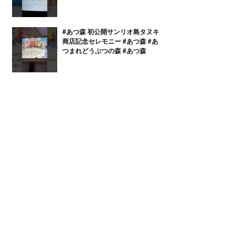
#あつ森 初公開サンリオ島タヌキ
商店記念セレモニー #あつ森 #あ
つまれどうぶつの森 #あつ森