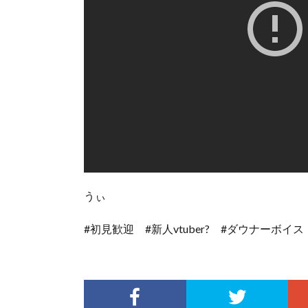
うぃ
#初見歓迎 #新人vtuber? #ダウナーボイス