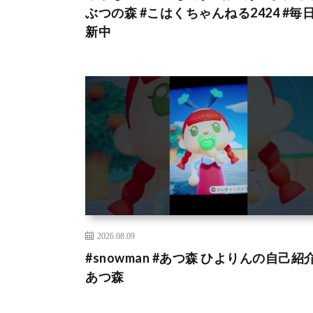
ぶつの森 #こはくちゃんねる2424 #毎
新中
2026.08.09
#snowman #あつ森 ひよりんの自己紹介
あつ森