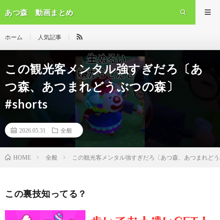
あつ森 動画まとめ
ホーム
人気記事
この観光客メンタル強すぎだろ〔あ
つ森、あつまれどうぶつの森〕
#shorts
2026.05.31
全般
全般
この観光客メンタル強すぎだろ〔あつ森、あつまれどうぶつ
HOME
この裏技知ってる？