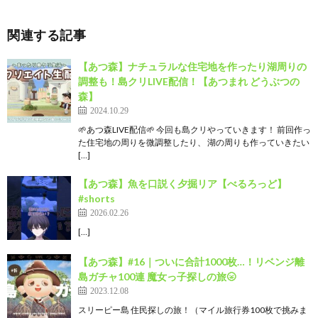
関連する記事
【あつ森】ナチュラルな住宅地を作ったり湖周りの
調整も！島クリLIVE配信！【あつまれ どうぶつの
森】
2024.10.29
🌱あつ森LIVE配信🌱 今回も島クリやっていきます！ 前回作っ
た住宅地の周りを微調整したり、 湖の周りも作っていきたい
[…]
【あつ森】魚を口説く夕掘リア【べるろっど】
#shorts
2026.02.26
[…]
【あつ森】#16｜ついに合計1000枚…！リベンジ離
島ガチャ100連 魔女っ子探しの旅🌝
2023.12.08
スリーピー島 住民探しの旅！（マイル旅行券100枚で挑みま