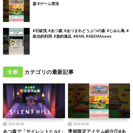
森 #ゲーム実況
#石破茂, #あつ森, #あつまれどうぶつの森, #じみん島, #
政治的利用, #規約違反, #BAN, #ABEMAnews
全般
カテゴリの最新記事
2026.08.06
2026.08.06
あつ森で「サイレントヒルf」
季節限定アイテム紹介①#あ