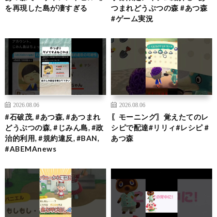
を再現した島が凄すぎる
つまれどうぶつの森 #あつ森
#ゲーム実況
2026.08.06
2026.08.06
#石破茂, #あつ森, #あつまれ
〖モーニング〗覚えたてのレ
どうぶつの森, #じみん島, #政
シピで配達#リリィ#レシピ #
治的利用, #規約違反, #BAN,
あつ森
#ABEMAnews