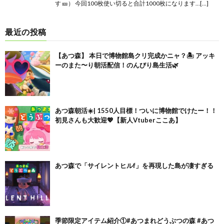
す 🎫） 今回100枚使い切ると合計1000枚になります…[…]
最近の投稿
【あつ森】 本日で博物館島クリ完成かニャ？🏝️ アッキ
ーのまた〜り朝活配信！のんびり島生活🌿
あつ森朝活☀️| 1550人目標！ついに博物館でけたー！！
初見さんも大歓迎💖【新人Vtuberここあ】
あつ森で「サイレントヒルf」を再現した島が凄すぎる
季節限定アイテム紹介①#あつまれどうぶつの森 #あつ