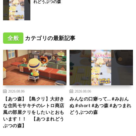
れどうぶつの森
全般
カテゴリの最新記事
2026.08.06
2026.08.06
【あつ森】【島クリ】大好き
みんなの口癖って… #みおん
な住民モサキチのレトロ商店
ぬ #short #あつ森 #あつまれ
風の部屋クリをしたいとおも
どうぶつの森
います！！ 【あつまれどう
ぶつの森】