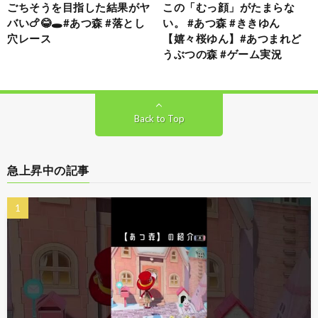
ごちそうを目指した結果がヤ
この「むっ顔」がたまらな
バい🍗😂🕳️#あつ森 #落とし
い。 #あつ森 #ききゆん
穴レース
【嬉々桜ゆん】#あつまれど
うぶつの森 #ゲーム実況
Back to Top
急上昇中の記事