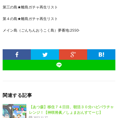
第三の島★離島ガチャ再生リスト
第４の島★離島ガチャ再生リスト
メイン島（ごんちんおうこく島）夢番地:2550-
関連する記事
【あつ森】移住７４日目、朝活３０分ハピパラチャ
レンジ！【神咲将眞／しょまおんすてーじ】
2022.11.27