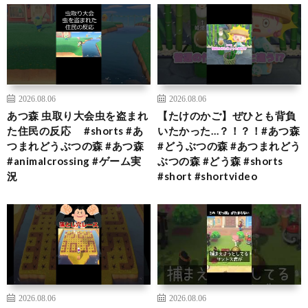
2026.08.06
2026.08.06
あつ森 虫取り大会虫を盗まれ
【たけのかご】ぜひとも背負
た住民の反応 #shorts #あ
いたかった…？！？！#あつ森
つまれどうぶつの森 #あつ森
#どうぶつの森 #あつまれどう
#animalcrossing #ゲーム実
ぶつの森 #どう森 #shorts
況
#short #shortvideo
2026.08.06
2026.08.06