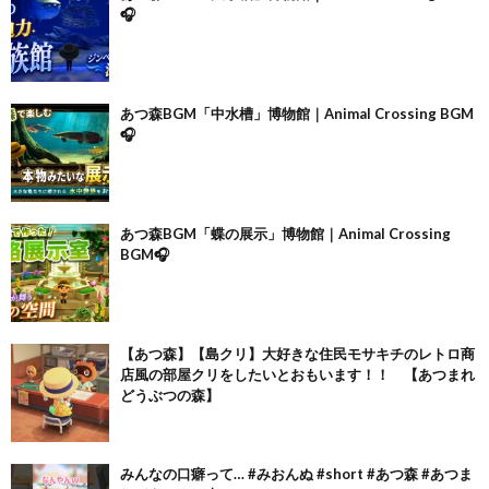
🎧
あつ森BGM「中水槽」博物館｜Animal Crossing BGM
🎧
あつ森BGM「蝶の展示」博物館｜Animal Crossing
BGM🎧
【あつ森】【島クリ】大好きな住民モサキチのレトロ商
店風の部屋クリをしたいとおもいます！！ 【あつまれ
どうぶつの森】
みんなの口癖って… #みおんぬ #short #あつ森 #あつま