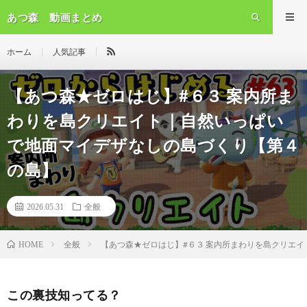
あつ森 動画まとめ
ホーム
人気記事
【あつ森★ゼロはじ】#６３ 案内所ま
わりを島クリエイト｜自然いっぱい
で地面マイデザなしの島づくり【第４
の島】
2026.05.31
全般
全般
【あつ森★ゼロはじ】#６３ 案内所まわりを島クリエ
HOME
この裏技知ってる？