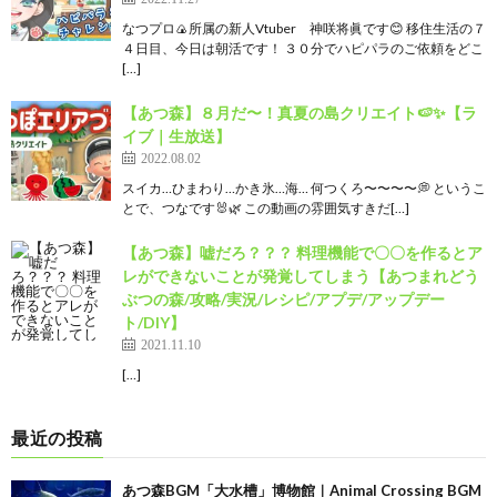
なつプロ🍙所属の新人Vtuber 神咲将眞です😊 移住生活の７
４日目、今日は朝活です！ ３０分でハピパラのご依頼をどこ
[…]
【あつ森】８月だ〜！真夏の島クリエイト🍉✨【ラ
イブ｜生放送】
2022.08.02
スイカ…ひまわり…かき氷…海… 何つくろ〜〜〜〜💭 というこ
とで、つなです🐰🌿 この動画の雰囲気すきだ[…]
【あつ森】嘘だろ？？？ 料理機能で〇〇を作るとア
レができないことが発覚してしまう【あつまれどう
ぶつの森/攻略/実況/レシピ/アプデ/アップデー
ト/DIY】
2021.11.10
[…]
最近の投稿
あつ森BGM「大水槽」博物館｜Animal Crossing BGM