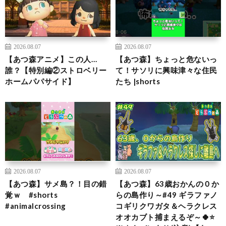
2026.08.07
2026.08.07
【あつ森アニメ】この人…
【あつ森】ちょっと危ないっ
誰？【特別編②ストロベリー
て！サソリに興味津々な住民
ホームパパサイド】
たち |shorts
2026.08.07
2026.08.07
【あつ森】サメ島？！目の錯
【あつ森】63歳おかんの０か
覚ｗ #shorts
らの島作り～#49 ギラファノ
#animalcrossing
コギリクワガタ＆ヘラクレス
オオカブト捕まえるぞ～🍀⭐