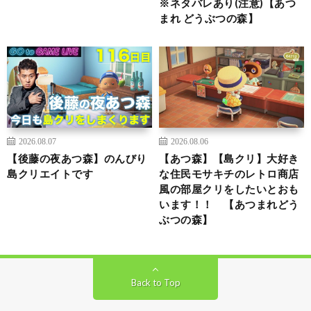
※ネタバレあり(注意)【あつ
まれ どうぶつの森】
2026.08.07
2026.08.06
【後藤の夜あつ森】のんびり
【あつ森】【島クリ】大好き
島クリエイトです
な住民モサキチのレトロ商店
風の部屋クリをしたいとおも
います！！ 【あつまれどう
ぶつの森】
Back to Top