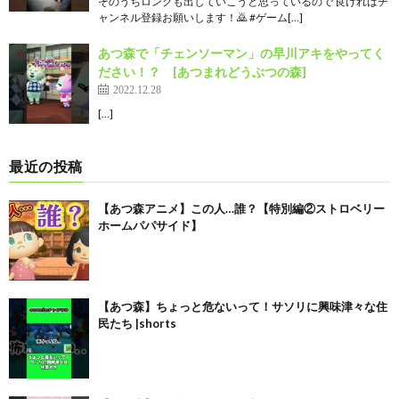
そのうちロングも出していこうと思っているので 良ければチ
ャンネル登録お願いします！🙇 #ゲーム[…]
あつ森で「チェンソーマン」の早川アキをやってく
ださい！？ [あつまれどうぶつの森]
2022.12.28
[…]
最近の投稿
【あつ森アニメ】この人…誰？【特別編②ストロベリー
ホームパパサイド】
【あつ森】ちょっと危ないって！サソリに興味津々な住
民たち |shorts