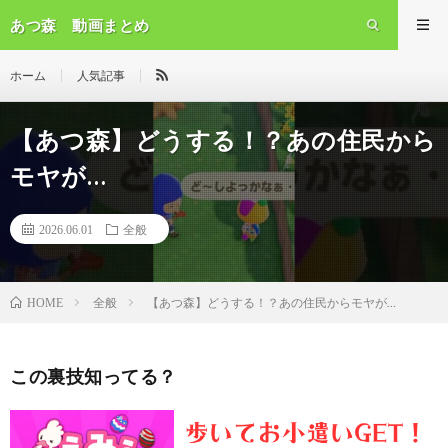
あつ森 動画まとめ
ホーム
人気記事
【あつ森】どうする！？あの住民から
モヤが…
2026.06.01
全般
全般
【あつ森】どうする！？あの住民からモヤが…
HOME
この裏技知ってる？