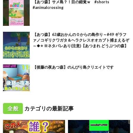
【あつ森】サメ島？！目の錯覚ｗ #shorts
#animalcrossing
【あつ森】63歳おかんの０からの島作り～#49 ギラフ
ァノコギリクワガタ＆ヘラクレスオオカブト捕まえるぞ
～🍀⭐ ※ネタバレあり(注意)【あつまれ どうぶつの森】
【後藤の夜あつ森】のんびり島クリエイトです
全般
カテゴリの最新記事