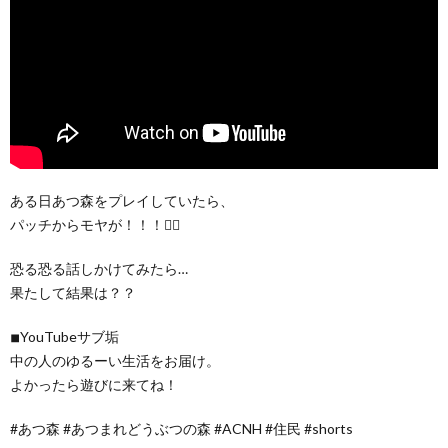
ある日あつ森をプレイしていたら、
パッチからモヤが！！！😶‍🌫️
恐る恐る話しかけてみたら…
果たして結果は？？
◾︎YouTubeサブ垢
中の人のゆるーい生活をお届け。
よかったら遊びに来てね！
#あつ森 #あつまれどうぶつの森 #ACNH #住民 #shorts