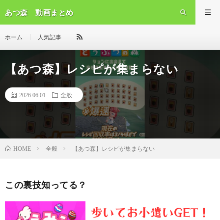
あつ森 動画まとめ
ホーム
人気記事
【あつ森】レシピが集まらない
2026.06.01
全般
全般
【あつ森】レシピが集まらない
HOME
この裏技知ってる？