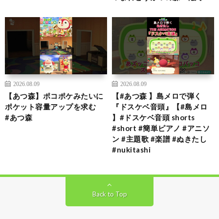
2026.08.09
2026.08.09
【あつ森】ポコポケみたいに
【#あつ森 】島メロで弾く
ポケット容量アップを求む
『ドスケベ音頭』【#島メロ
#あつ森
】#ドスケベ音頭 shorts
#short #簡単ピアノ #アニソ
ン #主題歌 #楽譜 #ぬきたし
#nukitashi
Back to Top