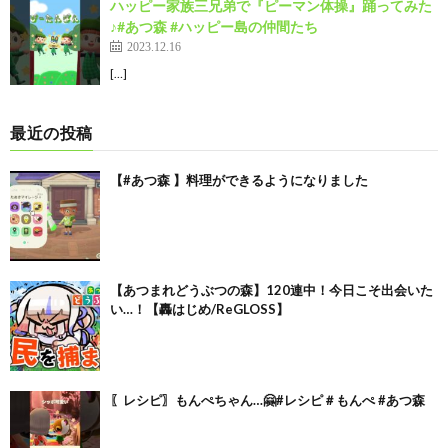
ハッピー家族三兄弟で『ピーマン体操』踊ってみた
♪#あつ森 #ハッピー島の仲間たち
2023.12.16
[…]
最近の投稿
【#あつ森 】料理ができるようになりました
【あつまれどうぶつの森】120連中！今日こそ出会いた
い…！【轟はじめ/ReGLOSS】
〖レシピ〗もんぺちゃん…🤗#レシピ＃もんぺ #あつ森