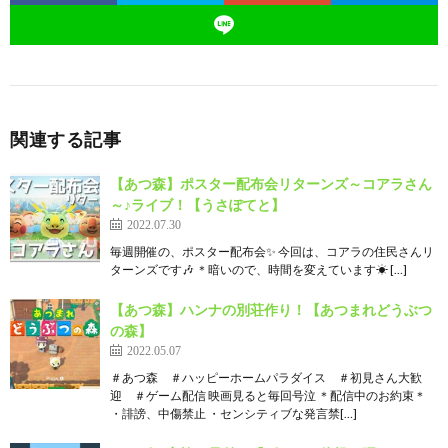
関連する記事
【あつ森】ポスター配布会リターンズ～コアラさん
～♪ライブ！【うさぽてと】
2022.07.30
毎週開催の、ポスター配布会✨ 今回は、コアラの住民さんリ
ターンズです🎶 ＊暗いので、時間を変えています☀ […]
【あつ森】ハンナの別荘作り！【あつまれどうぶつ
の森】
2022.05.07
＃あつ森 ＃ハッピーホームパラダイス ＃初見さん大歓
迎 ＃ゲーム配信 映画見ると毎回号泣 ＊配信中のお約束＊
・誹謗、中傷禁止 ・センシティブな発言禁[…]