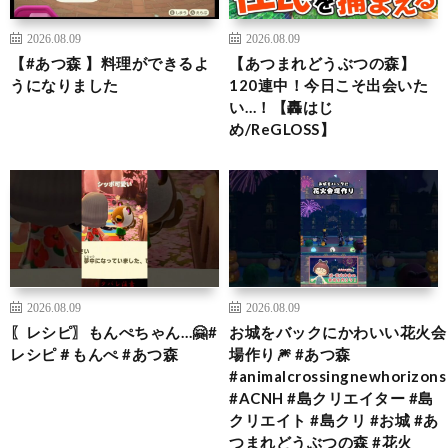
2026.08.09
2026.08.09
【#あつ森 】料理ができるよ
【あつまれどうぶつの森】
うになりました
120連中！今日こそ出会いた
い…！【轟はじ
め/ReGLOSS】
2026.08.09
2026.08.09
〖レシピ〗もんぺちゃん…🤗#
お城をバックにかわいい花火会
レシピ＃もんぺ #あつ森
場作り🎆 #あつ森
#animalcrossingnewhorizons
#ACNH #島クリエイター #島
クリエイト #島クリ #お城 #あ
つまれどうぶつの森 #花火