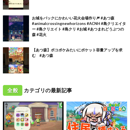
お城をバックにかわいい花火会場作り🎆 #あつ森
#animalcrossingnewhorizons #ACNH #島クリエイタ
ー #島クリエイト #島クリ #お城 #あつまれどうぶつの
森 #花火
【あつ森】ポコポケみたいにポケット容量アップを求
む #あつ森
全般
カテゴリの最新記事