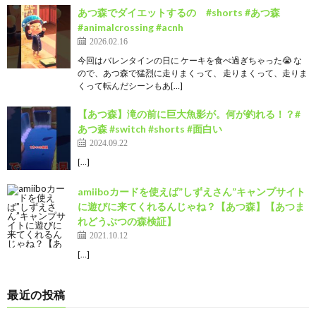
あつ森でダイエットするの #shorts #あつ森
#animalcrossing #acnh
2026.02.16
今回はバレンタインの日に ケーキを食べ過ぎちゃった😭 な
ので、あつ森で猛烈に走りまくって、 走りまくって、走りま
くって転んだシーンもあ[…]
【あつ森】滝の前に巨大魚影が。何が釣れる！？#
あつ森 #switch #shorts #面白い
2024.09.22
[…]
amiiboカードを使えば”しずえさん”キャンプサイト
に遊びに来てくれるんじゃね？【あつ森】【あつま
れどうぶつの森検証】
2021.10.12
[…]
最近の投稿