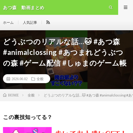
あつ森 動画まとめ
ホーム
人気記事
どうぶつのリアルな話…🐱 #あつ森
#animalclossing #あつまれどうぶつ
の森 #ゲーム配信 #しゅまのゲーム帳
2026.06.02
全般
全般
どうぶつのリアルな話…🐱 #あつ森 #animalclossi
HOME
この裏技知ってる？