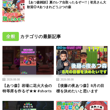
【あつ森雑談】夏のレア虫取ったるぞー!!｜初見さん大
歓迎◎ #あつまれどうぶつの森
全般
カテゴリの最新記事
2026.08.08
2026.08.08
【あつ森】岩場に花火大会の
【後藤の夜あつ森】8月の目
特等席を作るぞ★★ #shorts
標を決めたいと思います