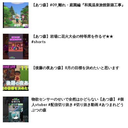
【あつ森】#09_離れ・庭園編『和風温泉旅館新築工事』
【あつ森】岩場に花火大会の特等席を作るぞ★★
#shorts
【後藤の夜あつ森】8月の目標を決めたいと思います
物欲センサーのせいで全然はかどらない【あつ森】 #個
人vtuber #配信切り抜き #切り抜き動画 #あつまれどう
ぶつの森