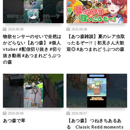
2026.08.08
2026.08.08
物欲センサーのせいで全然は
【あつ森雑談】夏のレア虫取
かどらない【あつ森】 #個人
ったるぞー!!｜初見さん大歓
vtuber #配信切り抜き #切り
迎◎ #あつまれどうぶつの森
抜き動画 #あつまれどうぶつ
の森
2026.08.08
2026.08.07
あつ森で草
【あつ森】 つねきちあるあ
る Classic Redd moments