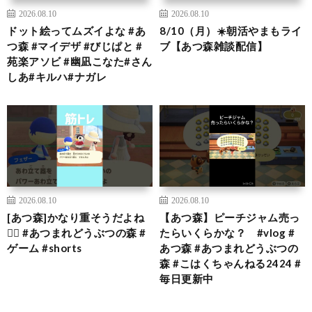
2026.08.10
2026.08.10
ドット絵ってムズイよな #あ
8/10（月）☀️朝活やまもライ
つ森 #マイデザ #びじぱと #
ブ【あつ森雑談配信】
苑楽アソビ #幽凪こなた#さん
しあ#キルハ#ナガレ
2026.08.10
2026.08.10
[あつ森]かなり重そうだよね
【あつ森】ピーチジャム売っ
🏋🏻 #あつまれどうぶつの森 #
たらいくらかな？ #vlog #
ゲーム #shorts
あつ森 #あつまれどうぶつの
森 #こはくちゃんねる2424 #
毎日更新中