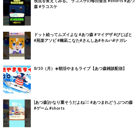
視点を変えてみる。 ラコスケの毎日金言 #shorts #あつ
森 #ラコスケ
ドット絵ってムズイよな #あつ森 #マイデザ #びじぱと
#苑楽アソビ #幽凪こなた#さんしあ#キルハ#ナガレ
8/10（月）☀️朝活やまもライブ【あつ森雑談配信】
[あつ森]かなり重そうだよね🏋🏻 #あつまれどうぶつの森
#ゲーム #shorts