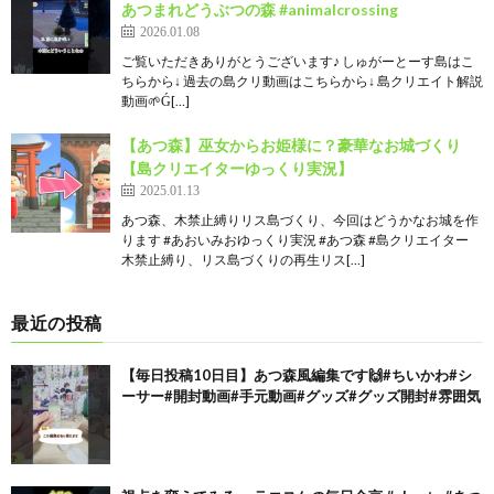
あつまれどうぶつの森 #animalcrossing
2026.01.08
ご覧いただきありがとうございます♪ しゅがーとーす島はこ
ちらから↓ 過去の島クリ動画はこちらから↓ 島クリエイト解説
動画🌱Ǵ[…]
【あつ森】巫女からお姫様に？豪華なお城づくり
【島クリエイターゆっくり実況】
2025.01.13
あつ森、木禁止縛りリス島づくり、今回はどうかなお城を作
ります #あおいみおゆっくり実況 #あつ森 #島クリエイター
木禁止縛り、リス島づくりの再生リス[…]
最近の投稿
【毎日投稿10日目】あつ森風編集です🙌#ちいかわ#シ
ーサー#開封動画#手元動画#グッズ#グッズ開封#雰囲気