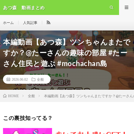
あつ森 動画まとめ
ホーム
人気記事
本編動画【あつ森】ツンちゃんまたで
すか？@たーさんの趣味の部屋 #たー
さん住民と遊ぶ #mochachan島
2026.06.02
全般
全般
本編動画【あつ森】ツンちゃんまたですか？@たーさんの趣味
HOME
この裏技知ってる？