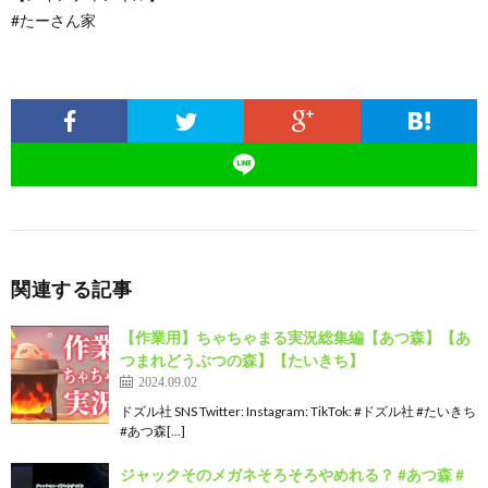
#たーさん家
関連する記事
【作業用】ちゃちゃまる実況総集編【あつ森】【あ
つまれどうぶつの森】【たいきち】
2024.09.02
ドズル社 SNS Twitter: Instagram: TikTok: #ドズル社 #たいきち
#あつ森[…]
ジャックそのメガネそろそろやめれる？ #あつ森 #