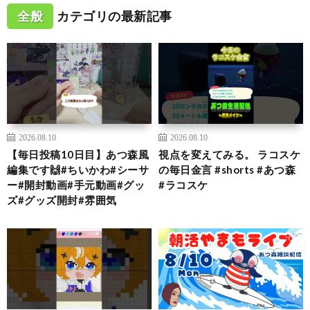
全般
カテゴリの最新記事
2026.08.10
2026.08.10
【毎日投稿10日目】あつ森風
視点を変えてみる。 ラコスケ
編集です🙌#ちいかわ#シーサ
の毎日金言 #shorts #あつ森
ー#開封動画#手元動画#グッ
#ラコスケ
ズ#グッズ開封#雰囲気