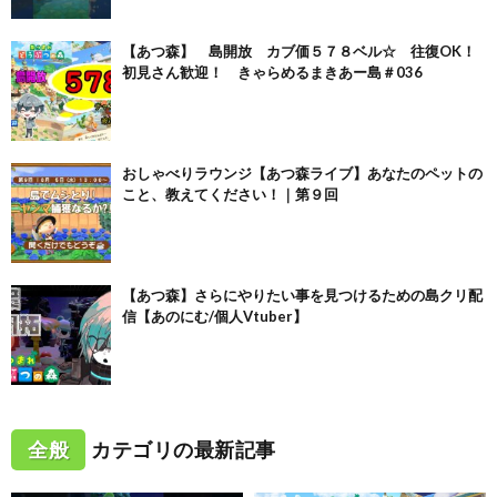
【あつ森】 島開放 カブ価５７８ベル☆ 往復OK！
初見さん歓迎！ きゃらめるまきあー島＃036
おしゃべりラウンジ【あつ森ライブ】あなたのペットの
こと、教えてください！｜第９回
【あつ森】さらにやりたい事を見つけるための島クリ配
信【あのにむ/個人Vtuber】
全般
カテゴリの最新記事