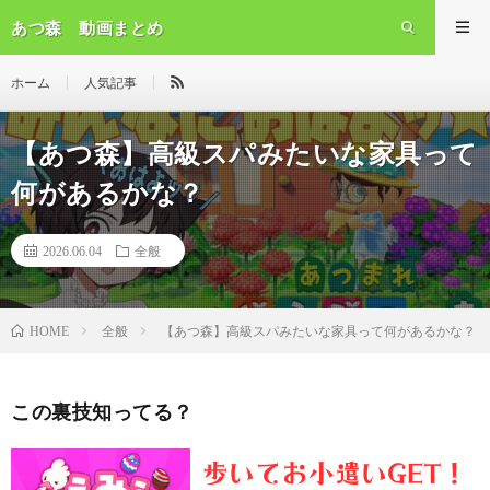
あつ森 動画まとめ
ホーム
人気記事
【あつ森】高級スパみたいな家具って
何があるかな？
2026.06.04
全般
全般
【あつ森】高級スパみたいな家具って何があるかな？
HOME
この裏技知ってる？