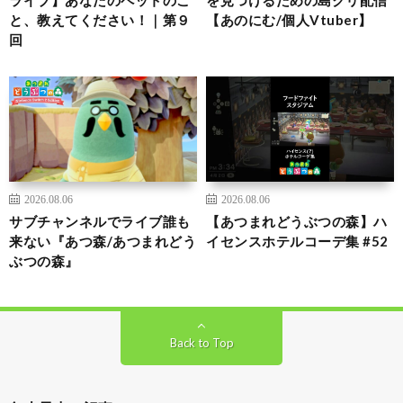
と、教えてください！｜第９
【あのにむ/個人Vtuber】
回
2026.08.06
2026.08.06
サブチャンネルでライブ誰も
【あつまれどうぶつの森】ハ
来ない『あつ森/あつまれどう
イセンスホテルコーデ集 #52
ぶつの森』
Back to Top