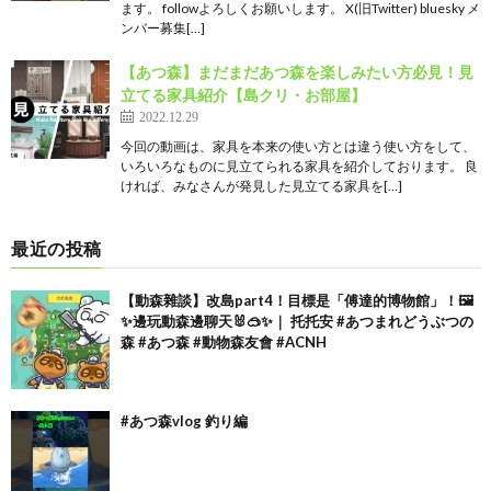
ます。 followよろしくお願いします。 X(旧Twitter) bluesky メ
ンバー募集[…]
【あつ森】まだまだあつ森を楽しみたい方必見！見
立てる家具紹介【島クリ・お部屋】
2022.12.29
今回の動画は、家具を本来の使い方とは違う使い方をして、
いろいろなものに見立てられる家具を紹介しております。 良
ければ、みなさんが発見した見立てる家具を[…]
最近の投稿
【動森雜談】改島part4！目標是「傅達的博物館」！🖼️
✨邊玩動森邊聊天🐰🥽✨｜ 托托安 #あつまれどうぶつの
森 #あつ森 #動物森友會 #ACNH
#あつ森vlog 釣り編