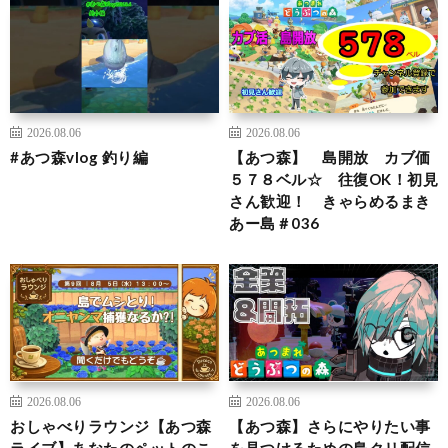
2026.08.06
2026.08.06
#あつ森vlog 釣り編
【あつ森】 島開放 カブ価
５７８ベル☆ 往復OK！初見
さん歓迎！ きゃらめるまき
あー島＃036
2026.08.06
2026.08.06
おしゃべりラウンジ【あつ森
【あつ森】さらにやりたい事
ライブ】あなたのペットのこ
を見つけるための島クリ配信