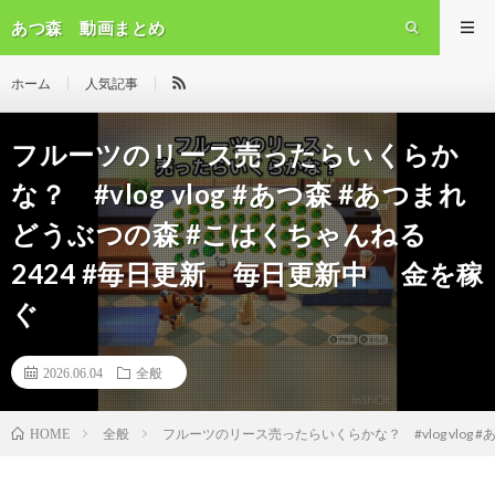
あつ森 動画まとめ
ホーム
人気記事
フルーツのリース売ったらいくらか
な？ #vlog vlog #あつ森 #あつまれ
どうぶつの森 #こはくちゃんねる
2424 #毎日更新 毎日更新中 金を稼
ぐ
2026.06.04
全般
全般
フルーツのリース売ったらいくらかな？ #vlog vlog
HOME