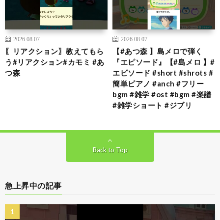
2026.08.07
2026.08.07
〖リアクション〗教えてもら
【#あつ森 】島メロで弾く
う#リアクション#カモミ #あ
『エピソード』【#島メロ 】#
つ森
エピソード #short #shrots #
簡単ピアノ #anch #フリー
bgm #雑学 #ost #bgm #楽譜
#雑学ショート #ジブリ
Back to Top
急上昇中の記事