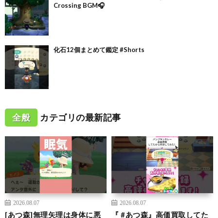
Crossing BGM🎧
化石12個まとめて鑑定 #Shorts
全般
カテゴリの最新記事
2026.08.07
2026.08.07
[あつ森]無理矢理は身体に悪
『 #あつ森』高価買取してた