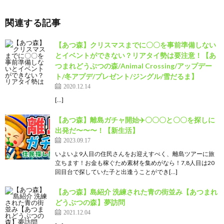
関連する記事
【あつ森】クリスマスまでに〇〇を事前準備しない
とイベントができない？リアタイ勢は要注意！【あ
つまれどうぶつの森/Animal Crossing/アップデー
ト/冬アプデ/プレゼント/ジングル/雪だるま】
2020.12.14
[…]
【あつ森】離島ガチャ開始✈️〇〇〇と〇〇を探しに
出発だ〜〜〜！【新生活】
2023.09.17
いよいよ9人目の住民さんをお迎えすべく、離島ツアーに旅
立ちます！お金も稼ぐため素材を集めがなら！7,8人目は20
回目台で探していた子と出逢うことができ[…]
【あつ森】島紹介 洗練された青の街並み【あつまれ
どうぶつの森】夢訪問
2021.12.04