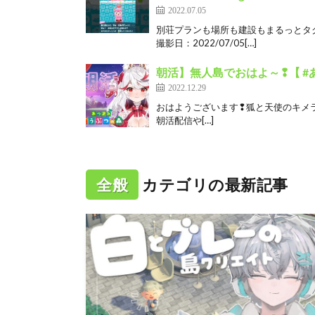
2022.07.05
別荘プランも場所も建設もまるっとタ
撮影日：2022/07/05[…]
朝活】無人島でおはよ～❢【 #
2022.12.29
おはようございます❢狐と天使のキメラ系
朝活配信や[…]
全般
カテゴリの最新記事