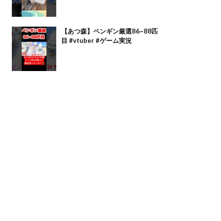
【あつ森】ペンギン厳選86~88匹
目 #vtuber #ゲーム実況