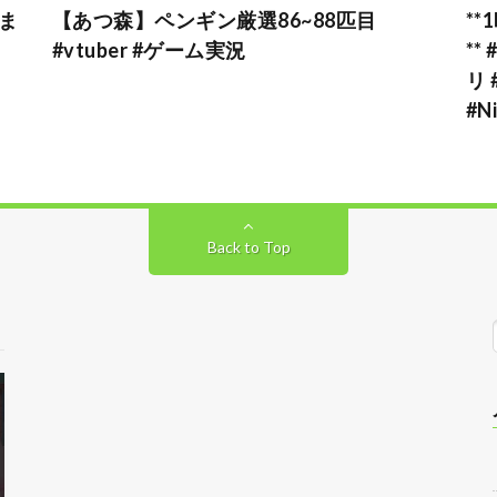
ま
【あつ森】ペンギン厳選86~88匹目
*
#vtuber #ゲーム実況
*
リ
#N
Back to Top