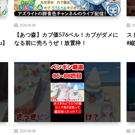
2026.08.08
20
【あつ森】カブ価576ベル！カブがダメに
ス
u】
なる前に売ろうぜ！放置枠！
#
2026.08.08
20