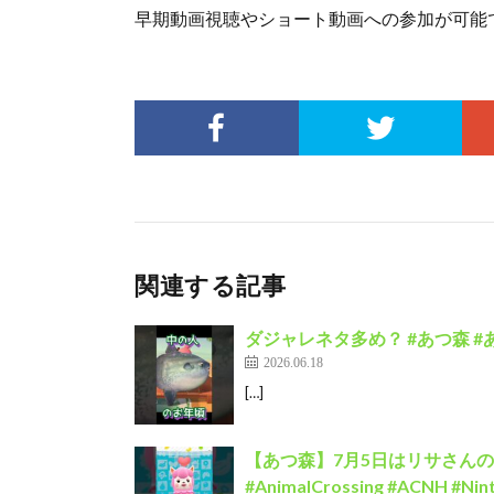
早期動画視聴やショート動画への参加が可能
関連する記事
ダジャレネタ多め？ #あつ森 #あ
2026.06.18
[…]
【あつ森】7月5日はリサさんの
#AnimalCrossing #ACNH #Nin