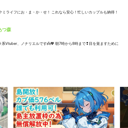
クミライフにお・ま・か・せ！ これなら安心！忙しいカップルも納得！
あつ森
Vtuber、ノナリエルです👼💖 朝7時から8時まで❢目を覚ますために