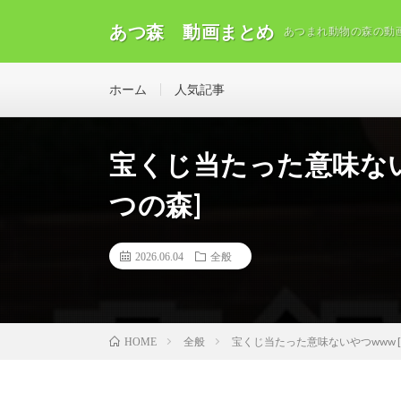
あつ森 動画まとめ
あつまれ動物の森の動
ホーム
人気記事
宝くじ当たった意味ない
つの森]
2026.06.04
全般
全般
宝くじ当たった意味ないやつwww 
HOME