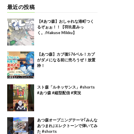
最近の投稿
【#あつ森】おしゃれな港町つく
るぞぉぉ！！【羽玖星みっ
く。/Hakuse Mikku】
【あつ森】カブ価576ベル！カブ
がダメになる前に売ろうぜ！放置
枠！
スト森「ルネッサンス」#shorts
#あつ森 #縦型配信 #実況
あつ森オープニングテーマ｢みんな
あつまれ｣エレクトーンで弾いてみ
た #shorts