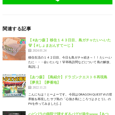
関連する記事
【 #あつ森 】移住１４３日目、島ガチャたいへいた
🐻【 #しょまおんすてーじ 】
2024.01.24
移住生活の１４２日目、今日も島ガチャ続き～！！ たいへい
たに・・・会いたいな！🐻 🧸島訪問などについて 島の解放、
島訪[…]
【あつ森】【島紹介】ドラゴンクエスト６再現島
【夢見】【夢番地】
2022.11.21
こんにちは！とーよーです。 今回は DRAGON QUEST VI の世
界観を再現した サブ島の「心強さ島(こころづよさとう)」の
PVを作ってみました[…]
ハピパラの病院で謎すぎるバグが発生www【あつ