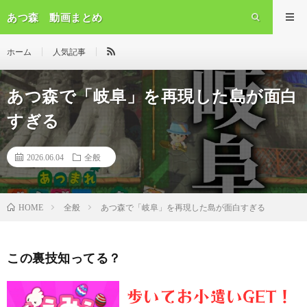
あつ森 動画まとめ
ホーム
人気記事
あつ森で「岐阜」を再現した島が面白
すぎる
2026.06.04
全般
全般
あつ森で「岐阜」を再現した島が面白すぎる
HOME
この裏技知ってる？