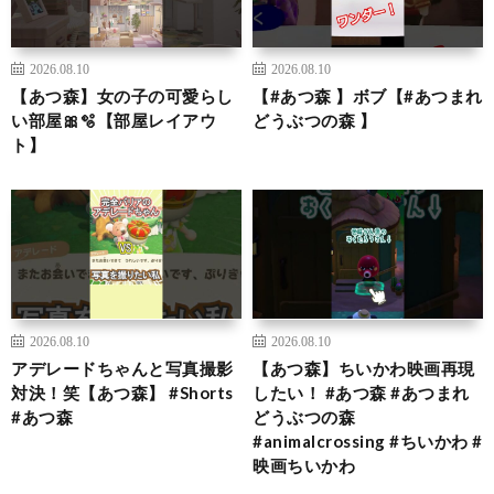
2026.08.10
2026.08.10
【あつ森】女の子の可愛らし
【#あつ森 】ボブ【#あつまれ
い部屋🎀🫧【部屋レイアウ
どうぶつの森 】
ト】
2026.08.10
2026.08.10
アデレードちゃんと写真撮影
【あつ森】ちいかわ映画再現
対決！笑【あつ森】 #Shorts
したい！ #あつ森 #あつまれ
#あつ森
どうぶつの森
#animalcrossing #ちいかわ #
映画ちいかわ