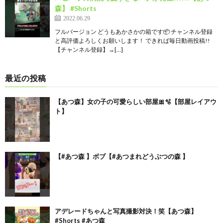
森】 #Shorts
2022.06.29
フルバージョン どうもあかさかの箱です📦 チャンネル登録
と高評価よろしくお願いします！ できれば毎日動画投稿!!
【チャンネル登録】→[…]
最近の投稿
【あつ森】女の子の可愛らしい部屋🎀🫧【部屋レイアウ
ト】
【#あつ森 】ボブ【#あつまれどうぶつの森 】
アデレードちゃんと写真撮影対決！笑【あつ森】
#Shorts #あつ森