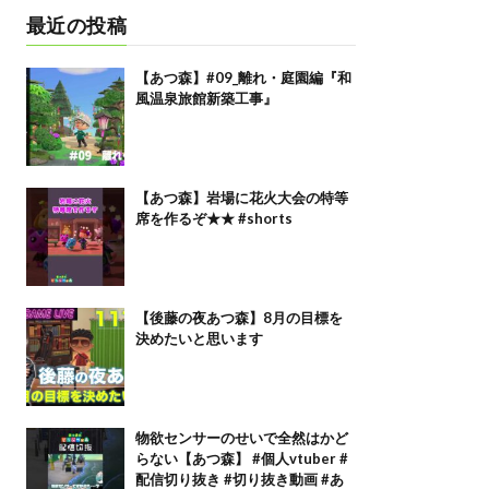
最近の投稿
【あつ森】#09_離れ・庭園編『和
風温泉旅館新築工事』
【あつ森】岩場に花火大会の特等
席を作るぞ★★ #shorts
【後藤の夜あつ森】8月の目標を
決めたいと思います
物欲センサーのせいで全然はかど
らない【あつ森】 #個人vtuber #
配信切り抜き #切り抜き動画 #あ