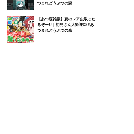
つまれどうぶつの森
【あつ森雑談】夏のレア虫取った
るぞー!!｜初見さん大歓迎◎ #あ
つまれどうぶつの森