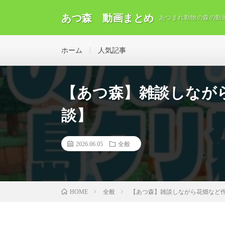
あつ森 動画まとめ
あつまれ動物の森の動
ホーム
人気記事
【あつ森】雑談しなが
談】
2026.06.05
全般
全般
【あつ森】雑談しながら花畑など作
HOME