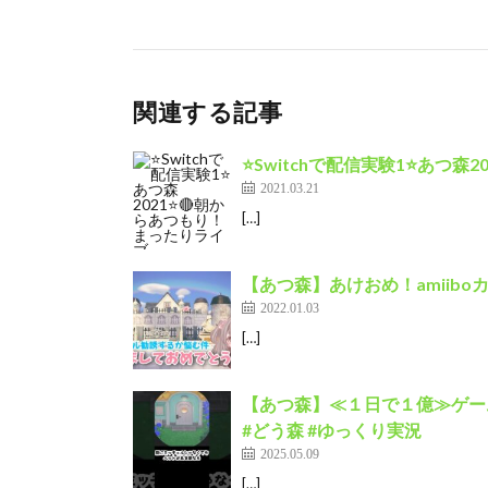
関連する記事
⭐Switchで配信実験1⭐あつ森
2021.03.21
[…]
【あつ森】あけおめ！amiib
2022.01.03
[…]
【あつ森】≪１日で１億≫
#どう森 #ゆっくり実況
2025.05.09
[…]