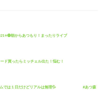
2021⭐🔴朝からあつもり！まったりライブ
oカード買ったらミッチェル出た！悩む！
ゲームでは１日だけどリアルは無理💦 #あつ森