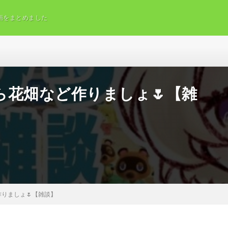
画をまとめました
ら花畑など作りましょ🌷【雑
りましょ🌷【雑談】