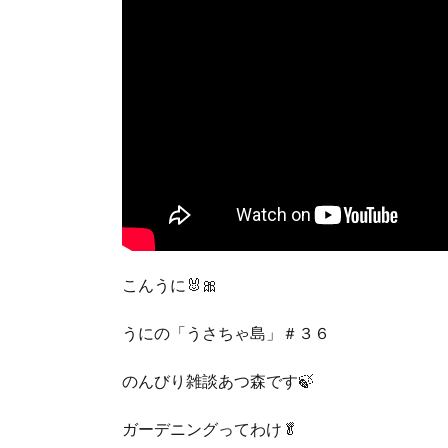
こんうに🐰🎀
うにの「うさちゃ島」＃３６
のんびり雑談あつ森です🍃
ガーデニングってわけ🥬