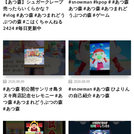
【あつ森】シュガークレープ
#snowman #kpop # #あつ森
売ったらいくらかな？
あつ森 #あつ森 #あつまれど
#vlog #あつ森 #あつまれどう
うぶつの森 #ゲーム
ぶつの森 #こはくちゃんねる
2424 #毎日更新中
2026.08.09
2026.08.09
#あつ森 初公開サンリオ島タ
#snowman #あつ森 ひよりん
ヌキ商店記念セレモニー #あ
の自己紹介 #あつ森
つ森 #あつまれどうぶつの森
#あつ森