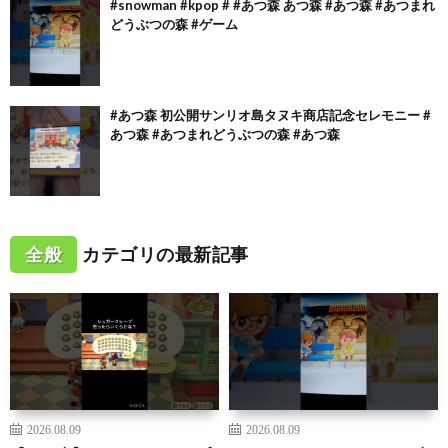
#snowman #kpop # #あつ森 あつ森 #あつ森 #あつまれ
どうぶつの森 #ゲーム
#あつ森 初公開サンリオ島タヌキ商店記念セレモニー #
あつ森 #あつまれどうぶつの森 #あつ森
全般
カテゴリの最新記事
2026.08.09
2026.08.09