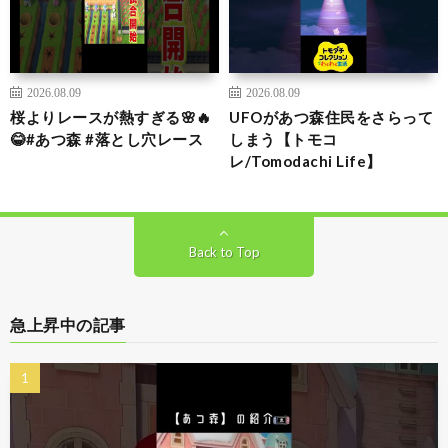
2026.08.09
2026.08.09
桜よりレースが熱すぎる🌸🔥
UFOがあつ森住民をさらって
😂#あつ森 #落とし穴レース
しまう【トモコ
レ/Tomodachi Life】
Back to Top
急上昇中の記事