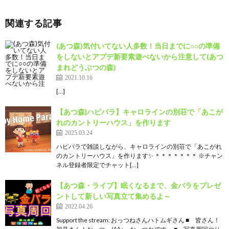
関連する記事
(あつ森)気付いてない人多数！当日までに○○の準備
をしないとアプデ新要素遊べないから注意して(あつ
まれどうぶつの森)
2021.10.16
[…]
【あつ森|ハピパラ】キャロラインの別荘で「あこが
れのカントリーハウス」を作ります
2025.03.24
ハピパラで雑談しながら、キャロラインの別荘で「あこがれ
のカントリーハウス」を作ります✨ ＊＊＊＊＊＊＊ ※チャン
ネル登録者限定でチャット[…]
【あつ森・ライブ】眠くなるまで、金バラをプレゼ
ントして新しい写真立て集めるよ～
2022.04.26
Support the stream: おっつねさんハトムギさん ■ 皆さん！