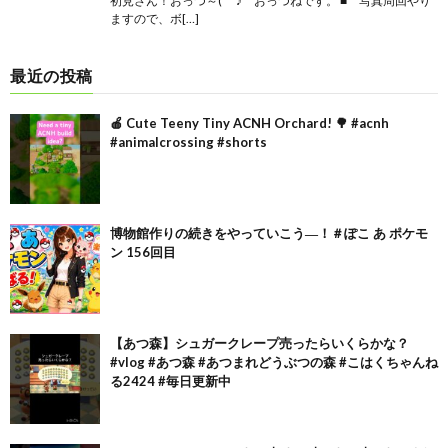
初見さん！おっつ～(^^♪ おっつねです。 ■ 写真周回やり
ますので、ボ[…]
最近の投稿
🍎 Cute Teeny Tiny ACNH Orchard! 🌳 #acnh
#animalcrossing #shorts
博物館作りの続きをやっていこう―！＃ぽこ あ ポケモ
ン 156回目
【あつ森】シュガークレープ売ったらいくらかな？
#vlog #あつ森 #あつまれどうぶつの森 #こはくちゃんね
る2424 #毎日更新中