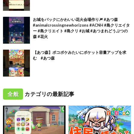
お城をバックにかわいい花火会場作り🎆 #あつ森
#animalcrossingnewhorizons #ACNH #島クリエイタ
ー #島クリエイト #島クリ #お城 #あつまれどうぶつの
森 #花火
【あつ森】ポコポケみたいにポケット容量アップを求
む #あつ森
全般
カテゴリの最新記事