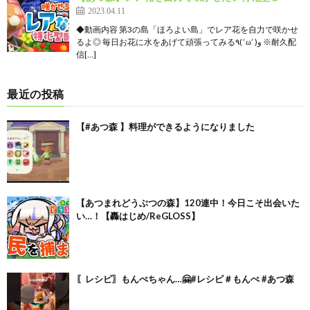
2023.04.11
◆動画内容 第3の島「ほろよい島」でレア花を自力で咲かせ
るよ◎ 毎日お花に水をあげて頑張ってみる٩( ‘ω’ )و ※耐久配
信[…]
最近の投稿
【#あつ森 】料理ができるようになりました
【あつまれどうぶつの森】120連中！今日こそ出会いた
い…！【轟はじめ/ReGLOSS】
〖レシピ〗もんぺちゃん…🤗#レシピ＃もんぺ #あつ森