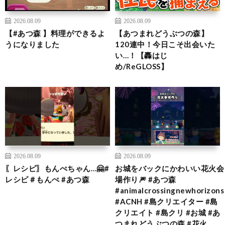
2026.08.09
2026.08.09
【#あつ森 】料理ができるよ
【あつまれどうぶつの森】
うになりました
120連中！今日こそ出会いた
い…！【轟はじ
め/ReGLOSS】
2026.08.09
2026.08.09
〖レシピ〗もんぺちゃん…🤗#
お城をバックにかわいい花火会
レシピ＃もんぺ #あつ森
場作り🎆 #あつ森
#animalcrossingnewhorizons
#ACNH #島クリエイター #島
クリエイト #島クリ #お城 #あ
つまれどうぶつの森 #花火