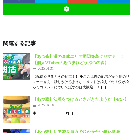
関連する記事
【あつ森】港の倉庫エリア周辺を島クリする！！
【個人VTuber / あつまれどうぶつの森】
2025.01.31
【配信を見るときの約束！】 ◆ここは僕の配信だから他のリ
スナーさんに話しかけるようなコメントは控えてね！僕が拾
ったコメントについて話すのは大歓迎！！ […]
【あつ森】決着をつけるときがきたようだ【4/17】
2025.04.18
◆——————————R[…]
【あつ森】レア花を自力で咲かせたい特化型🥀