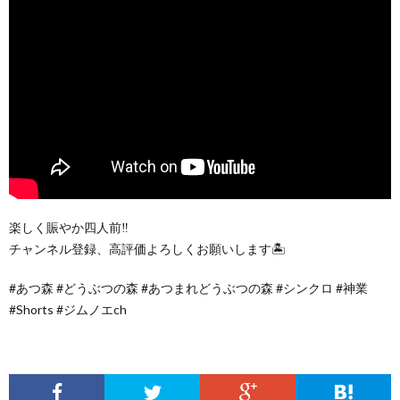
楽しく賑やか四人前‼️
チャンネル登録、高評価よろしくお願いします🏝️
#あつ森 #どうぶつの森 #あつまれどうぶつの森 #シンクロ #神業
#Shorts #ジムノエch