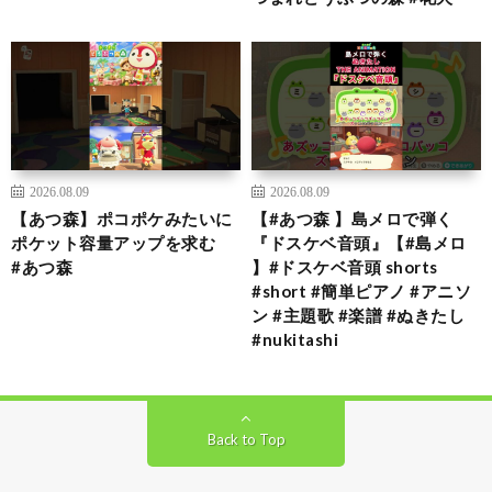
2026.08.09
2026.08.09
【あつ森】ポコポケみたいに
【#あつ森 】島メロで弾く
ポケット容量アップを求む
『ドスケベ音頭』【#島メロ
#あつ森
】#ドスケベ音頭 shorts
#short #簡単ピアノ #アニソ
ン #主題歌 #楽譜 #ぬきたし
#nukitashi
Back to Top