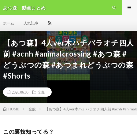
あつ森 動画まとめ
ホーム
人気記事
【あつ森】4人ver木ハチバラオチ四人
前 #acnh #animalcrossing #あつ森 #
どうぶつの森 #あつまれどうぶつの森
#Shorts
2026.06.05
全般
全般
【あつ森】4人ver木ハチバラオチ四人前 #acnh #animalc
HOME
この裏技知ってる？