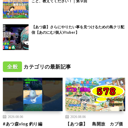
こと、教えてください！｜第９回
【あつ森】さらにやりたい事を見つけるための島クリ配
信【あのにむ/個人Vtuber】
全般
カテゴリの最新記事
2026.08.06
2026.08.06
#あつ森vlog 釣り編
【あつ森】 島開放 カブ価