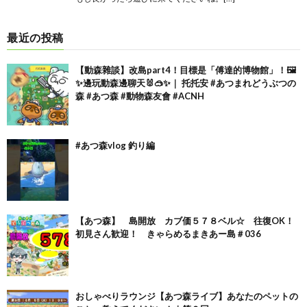
最近の投稿
【動森雜談】改島part4！目標是「傅達的博物館」！🖼️
✨邊玩動森邊聊天🐰🥽✨｜ 托托安 #あつまれどうぶつの
森 #あつ森 #動物森友會 #ACNH
#あつ森vlog 釣り編
【あつ森】 島開放 カブ価５７８ベル☆ 往復OK！
初見さん歓迎！ きゃらめるまきあー島＃036
おしゃべりラウンジ【あつ森ライブ】あなたのペットの