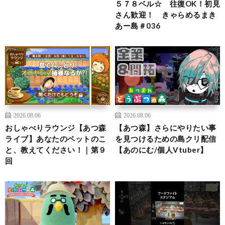
５７８ベル☆ 往復OK！初見
さん歓迎！ きゃらめるまき
あー島＃036
2026.08.06
2026.08.06
おしゃべりラウンジ【あつ森
【あつ森】さらにやりたい事
ライブ】あなたのペットのこ
を見つけるための島クリ配信
と、教えてください！｜第９
【あのにむ/個人Vtuber】
回