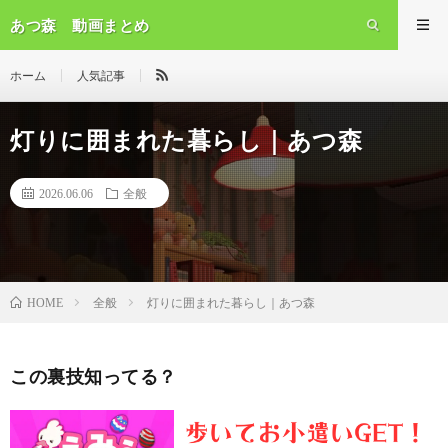
あつ森 動画まとめ
ホーム
人気記事
灯りに囲まれた暮らし｜あつ森
2026.06.06
全般
全般
灯りに囲まれた暮らし｜あつ森
HOME
この裏技知ってる？