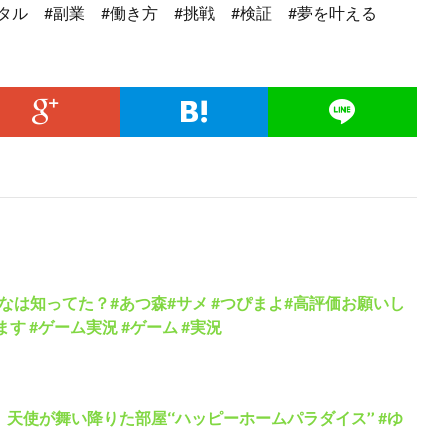
タル #副業 #働き方 #挑戦 #検証 #夢を叶える
なは知ってた？#あつ森#サメ #つぴまよ#高評価お願いし
す #ゲーム実況 #ゲーム #実況
天使が舞い降りた部屋‘‘ハッピーホームパラダイス’’ #ゆ