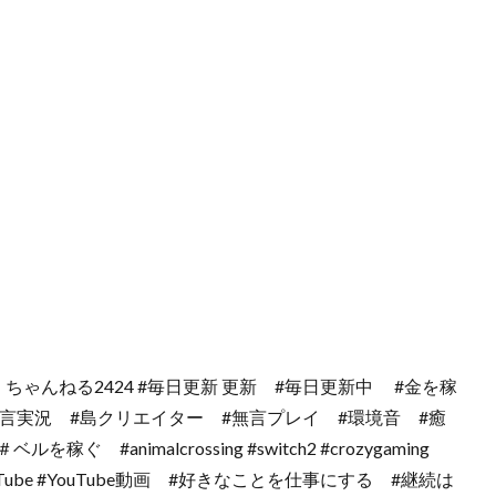
はくちゃんねる2424 #毎日更新 更新 #毎日更新中 #金を稼
 #無言実況 #島クリエイター #無言プレイ #環境音 #癒
animalcrossing #switch2 #crozygaming
とう#YouTube #YouTube動画 #好きなことを仕事にする #継続は