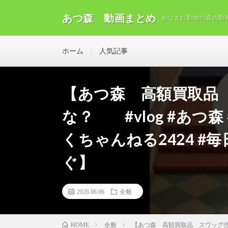
あつ森 動画まとめ
あつまれ動物の森の動
ホーム
人気記事
【あつ森 高額買取品
な？ #vlog #あつ
くちゃんねる2424 
ぐ】
2026.06.06
全般
全般
【あつ森 高額買取品 スワッグ売っ
HOME