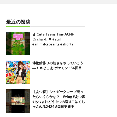
最近の投稿
🍎 Cute Teeny Tiny ACNH
Orchard! 🌳 #acnh
#animalcrossing #shorts
博物館作りの続きをやっていこう
―！＃ぽこ あ ポケモン 156回目
【あつ森】シュガークレープ売っ
たらいくらかな？ #vlog #あつ森
#あつまれどうぶつの森 #こはくち
ゃんねる2424 #毎日更新中