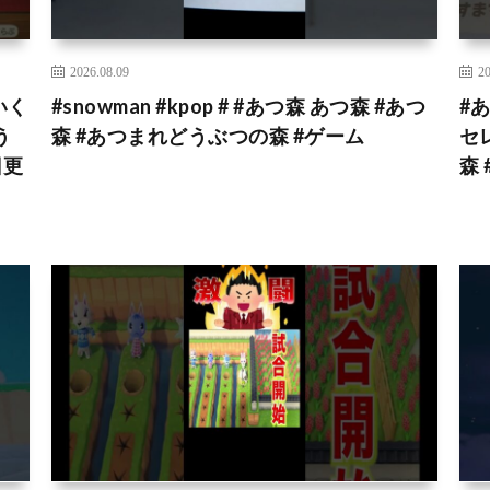
2026.08.09
20
いく
#snowman #kpop # #あつ森 あつ森 #あつ
#
う
森 #あつまれどうぶつの森 #ゲーム
セ
日更
森