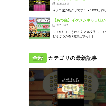
2023.12.15
キノコ城の島クリです！ ▼1000万縛り島
【あつ森】イケメンキャラ狙い
2026.06.20
マイルりょこうけんを２０枚使い、イケ
どうぶつの森 #離島ガチャ[…]
全般
カテゴリの最新記事