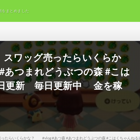
画をまとめました
 スワッグ売ったらいくらか
森 #あつまれどうぶつの森 #こは
#毎日更新 毎日更新中 金を稼
たらいくらかな？ #vlog #あつ森 #あつまれどうぶつの森 #こはくちゃんねる2