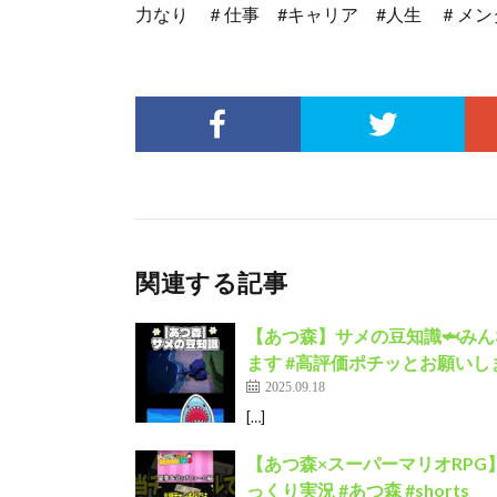
力なり ＃仕事 #キャリア #人生 ＃メン
関連する記事
【あつ森】サメの豆知識🦈みん
ます #高評価ポチッとお願いしま
2025.09.18
[…]
【あつ森×スーパーマリオRPG】
っくり実況 #あつ森 #shorts