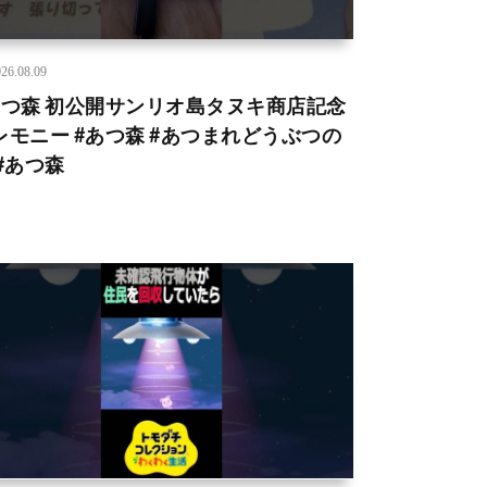
26.08.09
あつ森 初公開サンリオ島タヌキ商店記念
レモニー #あつ森 #あつまれどうぶつの
 #あつ森