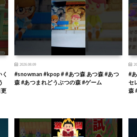
2026.08.09
20
いく
#snowman #kpop # #あつ森 あつ森 #あつ
#
う
森 #あつまれどうぶつの森 #ゲーム
セ
日更
森