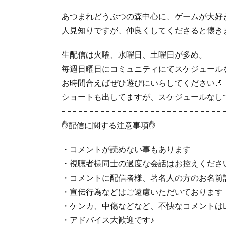
あつまれどうぶつの森中心に、ゲームが大好
人見知りですが、仲良くしてくださると懐き
生配信は火曜、水曜日、土曜日が多め。
毎週日曜日にコミュニティにてスケジュール
お時間合えばぜひ遊びにいらしてください🎶
ショートも出してますが、スケジュールなしで
– – – – – – – – – – – – – – – – – – – – – – – – – – – – – 
✋配信に関する注意事項✋
・コメントが読めない事もあります
・視聴者様同士の過度な会話はお控えくださ
・コメントに配信者様、著名人の方のお名前
・宣伝行為などはご遠慮いただいております
・ケンカ、中傷などなど、不快なコメントは🙅‍
・アドバイス大歓迎です♪