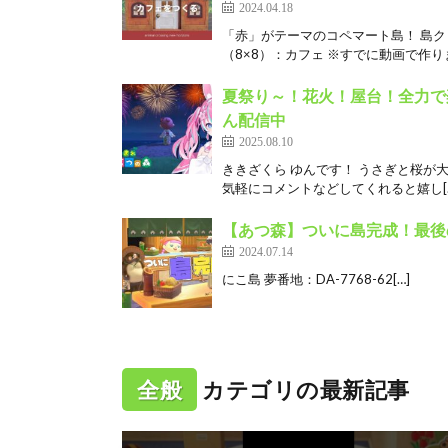
2024.04.18
「赤」がテーマのコペマート島！ 島ク
（8×8）：カフェ ※すでに動画で作りま
夏祭り～！花火！屋台！全力で楽
ん配信中
2025.08.10
ききざくら ゆんです！ うさぎと桜が大好
気軽にコメントなどしてくれると嬉し[
【あつ森】ついに島完成！最後
2024.07.14
にこ島 夢番地：DA-7768-62[…]
全般
カテゴリの最新記事