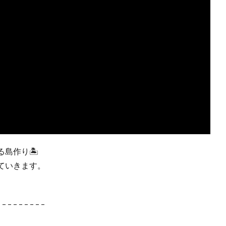
島作り🏝️
ていきます。
– – – – – – – – –