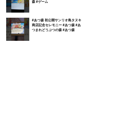
森 #ゲーム
#あつ森 初公開サンリオ島タヌキ
商店記念セレモニー #あつ森 #あ
つまれどうぶつの森 #あつ森