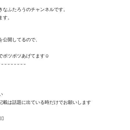
きなふたろうのチャンネルです。
ます。
を公開してるので、
ポツポツあげてます☺️
– – – – – – – – –
い
記載は話題に出ている時だけでお願いします
♀️