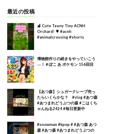
最近の投稿
🍎 Cute Teeny Tiny ACNH
Orchard! 🌳 #acnh
#animalcrossing #shorts
博物館作りの続きをやっていこう
―！＃ぽこ あ ポケモン 156回目
【あつ森】シュガークレープ売っ
たらいくらかな？ #vlog #あつ森
#あつまれどうぶつの森 #こはくち
ゃんねる2424 #毎日更新中
#snowman #kpop # #あつ森 あつ
森 #あつ森 #あつまれどうぶつの