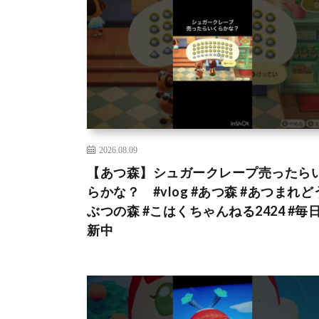
2026.08.09
【あつ森】シュガークレープ売ったら
らかな？ #vlog #あつ森 #あつまれど
ぶつの森 #こはくちゃんねる2424 #毎
新中