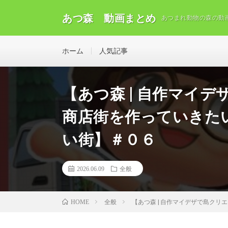
あつ森 動画まとめ
あつまれ動物の森の動
ホーム
人気記事
【あつ森 | 自作マイ
商店街を作っていきた
い街】＃０６
2026.06.09
全般
全般
【あつ森 | 自作マイデザで島ク
HOME