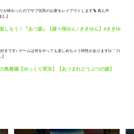
リが終わったのでサブ住民のお家をレイアウトします🪜 真ん中
[…]
しもう！『あつ森』【嬉々桜ゆん / ききゆん】#ききゆ
きです♪ ゲームは何をやっても楽しめちゃう特性があります(ง ˙˘˙ )ว
…]
の島整備【ゆっくり実況】【あつまれどうぶつの森】