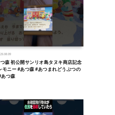
26.08.09
あつ森 初公開サンリオ島タヌキ商店記念
レモニー #あつ森 #あつまれどうぶつの
 #あつ森