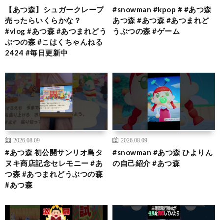
【あつ森】シュガークレープ
#snowman #kpop # #あつ森
売ったらいくらかな？
あつ森 #あつ森 #あつまれど
#vlog #あつ森 #あつまれどう
うぶつの森 #ゲーム
ぶつの森 #こはくちゃんねる
2424 #毎日更新中
2026.08.09
2026.08.09
#あつ森 初公開サンリオ島タ
#snowman #あつ森 ひよりん
ヌキ商店記念セレモニー #あ
の自己紹介 #あつ森
つ森 #あつまれどうぶつの森
#あつ森