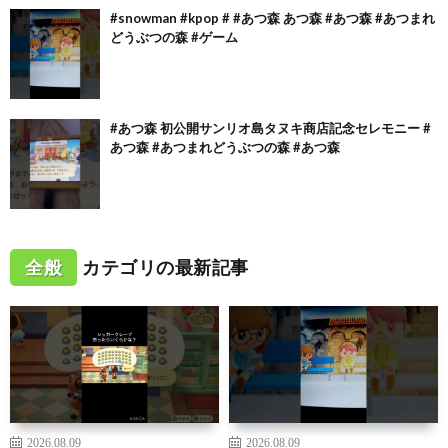
#snowman #kpop # #あつ森 あつ森 #あつ森 #あつまれ
どうぶつの森 #ゲーム
#あつ森 初公開サンリオ島タヌキ商店記念セレモニー #
あつ森 #あつまれどうぶつの森 #あつ森
全般
カテゴリの最新記事
2026.08.09
2026.08.09