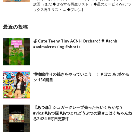
次回 →まだ ◆ぜろすろ再生リスト → ◆星のカービィWiiデラ
ックス再生リスト → ◆ブレ[…]
最近の投稿
🍎 Cute Teeny Tiny ACNH Orchard! 🌳 #acnh
#animalcrossing #shorts
博物館作りの続きをやっていこう―！＃ぽこ あ ポケモ
ン 156回目
【あつ森】シュガークレープ売ったらいくらかな？
#vlog #あつ森 #あつまれどうぶつの森 #こはくちゃんね
る2424 #毎日更新中