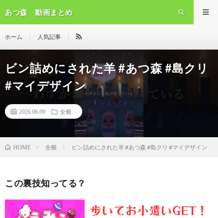
あつ森 動画まとめ
ホーム
人気記事
ビン詰めにされた羊 #あつ森 #島クリ
#マイデザイン
2026.06.09
全般
全般
ビン詰めにされた羊 #あつ森 #島クリ #マイデザイン
HOME
この裏技知ってる？