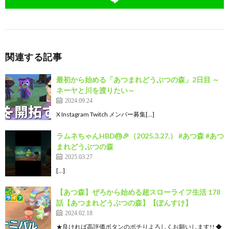
関連する記事
最初から始める「あつまれどうぶつの森」2日目 ～
ネーヤと川を渡りたい～
2024.09.24
X Instagram Twitch メンバー募集[…]
ラムネちゃんHBD🎂🎉（2025.3.27.） #あつ森 #あつ
まれどうぶつの森
2025.03.27
[…]
【あつ森】ぜろから始める超スローライフ生活 178
話【あつまれどうぶつの森】【ぽんすけ】
2024.02.18
★良ければ高評価ボタンのポチりよろしくお願いします!! ◆