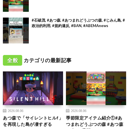
#石破茂, #あつ森, #あつまれどうぶつの森, #じみん島, #
政治的利用, #規約違反, #BAN, #ABEMAnews
全般
カテゴリの最新記事
2026.08.06
2026.08.06
あつ森で「サイレントヒルf」
季節限定アイテム紹介①#あ
を再現した島が凄すぎる
つまれどうぶつの森 #あつ森