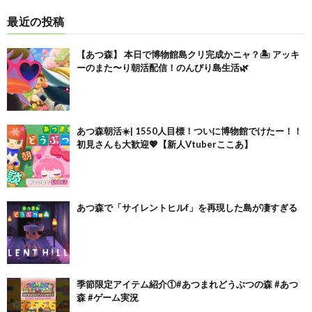
最近の投稿
【あつ森】 本日で博物館島クリ完成かニャ？🏝️ アッキ
ーのまた〜り朝活配信！のんびり島生活🌿
あつ森朝活☀️| 1550人目標！ついに博物館でけたー！！
初見さんも大歓迎💖【新人Vtuberここあ】
あつ森で「サイレントヒルf」を再現した島が凄すぎる
季節限定アイテム紹介①#あつまれどうぶつの森 #あつ
森 #ゲーム実況