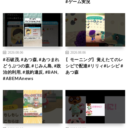
#ゲーム実況
2026.08.06
2026.08.06
#石破茂, #あつ森, #あつまれ
〖モーニング〗覚えたてのレ
どうぶつの森, #じみん島, #政
シピで配達#リリィ#レシピ #
治的利用, #規約違反, #BAN,
あつ森
#ABEMAnews