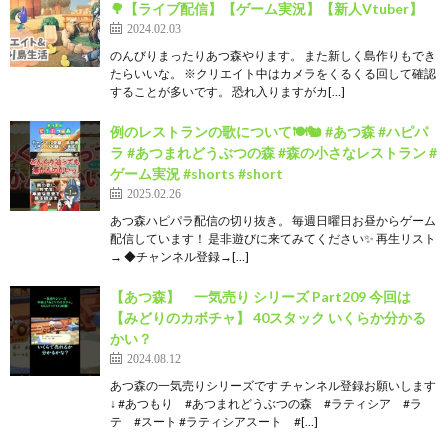
🌳【ライブ配信】【ゲーム実況】【新人Vtuber】
2024.02.03
のんびりまったりあつ森やります。 また新しく島作りもでき
たらいいな。 ※クリエイト中はカメラをくるくる回して確認
することが多いです。 恐れ入りますがカ[…]
例のレストランの歌について🍽️🐿️ #あつ森 #ハピパ
ラ #あつまれどうぶつの森 #森の小さなレストラン #
ゲーム実況 #shorts #short
2025.02.26
あつ森ハピパラ配信の切り抜き。 毎週日曜日お昼からゲーム
配信しています！ 是非遊びに来てみてください✨ 再生リスト
→ ◆チャンネル登録→[…]
【あつ森】 一気売り シリーズ Part209 今回は
【みどりのカボチャ】 40スタック いくらか分かる
かい？
2024.08.12
あつ森の一気売りシリーズです チャンネル登録お願いします
↓ #あつもり #あつまれどうぶつの森 #ラティシア #ラ
テ #スート #ラティシアスート #[…]