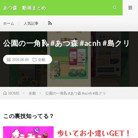
あつ森 動画まとめ
ホーム
人気記事
公園の一角🛝 #あつ森 #acnh #島クリ
2026.06.09
全般
全般
公園の一角🛝 #あつ森 #acnh #島クリ
HOME
この裏技知ってる？