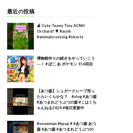
最近の投稿
🍎 Cute Teeny Tiny ACNH
Orchard! 🌳 #acnh
#animalcrossing #shorts
博物館作りの続きをやっていこう
―！＃ぽこ あ ポケモン 156回目
【あつ森】シュガークレープ売っ
たらいくらかな？ #vlog #あつ森
#あつまれどうぶつの森 #こはくち
ゃんねる2424 #毎日更新中
#snowman #kpop # #あつ森 あつ
森 #あつ森 #あつまれどうぶつの