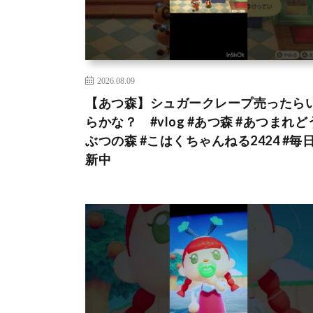
2026.08.09
【あつ森】シュガークレープ売ったら
らかな？ #vlog #あつ森 #あつまれど
ぶつの森 #こはくちゃんねる2424 #毎
新中