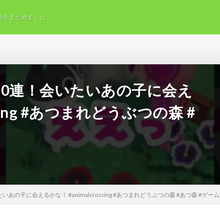
画をまとめました
30連！会いたいあの子に会え
ssing #あつまれどうぶつの森 #
の子に会えるかな！ #animalcrossing #あつまれどうぶつの森 #あつ森 #ゲー