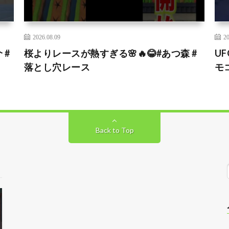
2026.08.09
20
 #
桜よりレースが熱すぎる🌸🔥😂#あつ森 #
U
落とし穴レース
モコ
Back to Top