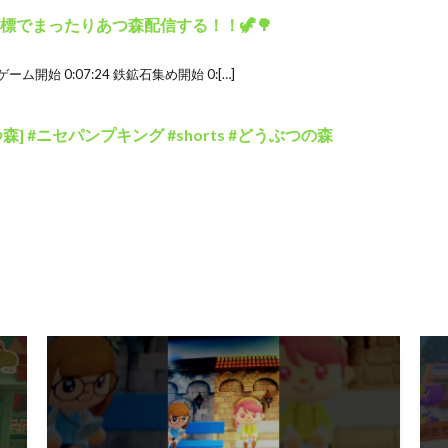
る目標でまったりあつ森配信する！！🦖🌳
3:50 ゲーム開始 0:07:24 鉄鉱石集め開始 0:[…]
] #ニセパンプキング #shorts #どうぶつの森