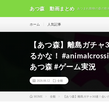
あつ森 動画まとめ
あつまれ動物の森の動
ホーム
人気記事
【あつ森】離島ガチャ
るかな！ #animalcro
あつ森 #ゲーム実況
2026.06.12
全般
全般
【あつ森】離島ガチャ30連！会いたいあ
HOME