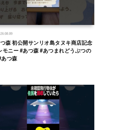
26.08.09
あつ森 初公開サンリオ島タヌキ商店記念
レモニー #あつ森 #あつまれどうぶつの
 #あつ森