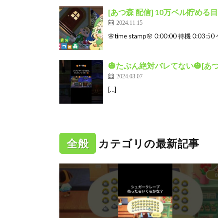
[あつ森 配信] 10万ベル貯め
2024.11.15
🌸time stamp🌸 0:00:00 待機 0:0
🎃たぶん絶対バレてない🎃[あつ森
2024.03.07
[…]
全般
カテゴリの最新記事