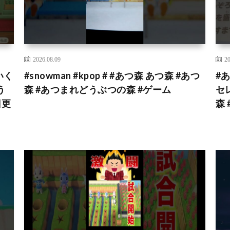
2026.08.09
20
いく
#snowman #kpop # #あつ森 あつ森 #あつ
#
う
森 #あつまれどうぶつの森 #ゲーム
セ
日更
森