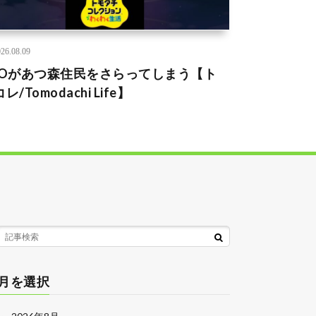
26.08.09
FOがあつ森住民をさらってしまう【ト
レ/Tomodachi Life】
月を選択