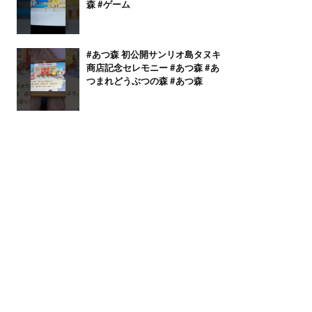
森 #ゲーム
#あつ森 初公開サンリオ島タヌキ
商店記念セレモニー #あつ森 #あ
つまれどうぶつの森 #あつ森