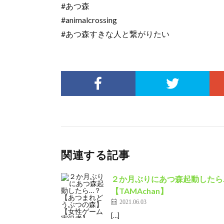
#あつ森
#animalcrossing
#あつ森すきな人と繋がりたい
関連する記事
２か月ぶりにあつ森起動したら
【TAMAchan】
2021.06.03
[…]