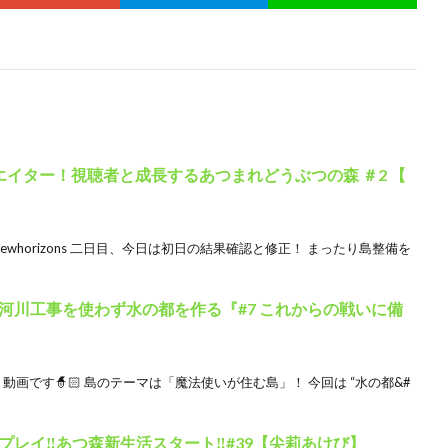
イター！視聴者と成長するあつまれどうぶつの森 ＃2 【
ingnewhorizons 二日目、今日は初日の結果確認と修正！ まったり島整備を
河川工事を使わず水の都を作る『#7 これからの戦いに備
画です🧙🏻 島のテーマは「魔法使いが住む島」！ 今回は “水の都&#
プレイ‼あつ森新生活スタート‼#39【尖莉あけび】