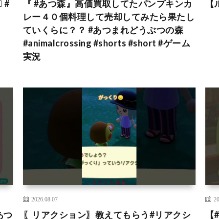
 #
『 #あつ森』高価買取してたパンプキンカ
【
レー４０個料理して売却してみたら果たし
ていくらに？？ #あつまれどうぶつの森
#animalcrossing #shorts #short #ゲーム
実況
2026.08.07
20
あつ
〖リアクション〗教えてもらう#リアクシ
【