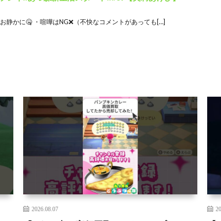
お静かに🤐 ・喧嘩はNG❌（不快なコメントがあっても[…]
2026.08.07
20