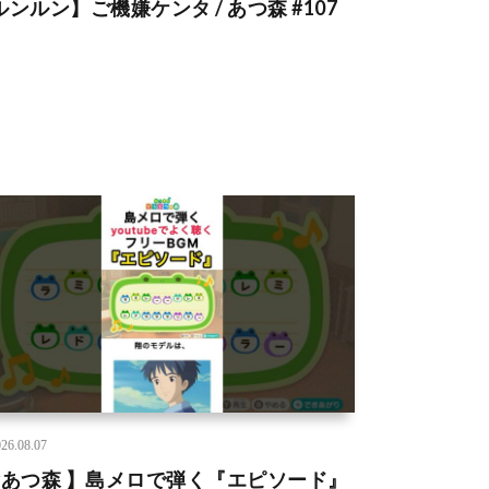
ルンルン】ご機嫌ケンタ / あつ森 #107
26.08.07
#あつ森 】島メロで弾く『エピソード』