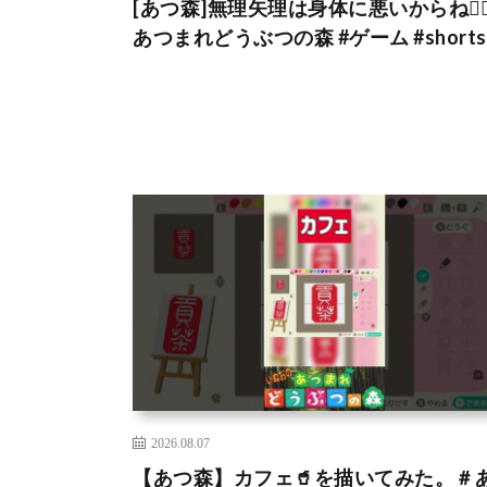
[あつ森]無理矢理は身体に悪いからね🙂‍↕️
あつまれどうぶつの森 #ゲーム #shorts
2026.08.07
【あつ森】カフェ🥤を描いてみた。＃