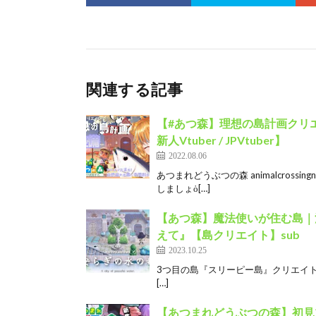
関連する記事
【#あつ森】理想の島計画クリエ
新人Vtuber / JPVtuber】
2022.08.06
あつまれどうぶつの森 animalcross
しましょὁ[…]
【あつ森】魔法使いが住む島｜
えて』【島クリエイト】sub
2023.10.25
3つ目の島『スリーピー島』クリエイト動
[…]
【あつまれどうぶつの森】初見