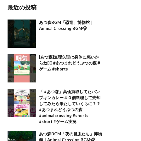
最近の投稿
あつ森BGM「恐竜」博物館｜
Animal Crossing BGM🎧
[あつ森]無理矢理は身体に悪いか
らね🙂‍↕️ #あつまれどうぶつの森 #
ゲーム #shorts
『 #あつ森』高価買取してたパン
プキンカレー４０個料理して売却
してみたら果たしていくらに？？
#あつまれどうぶつの森
#animalcrossing #shorts
#short #ゲーム実況
あつ森BGM「夜の昆虫たち」博物
館｜Animal Crossing BGM🎧