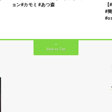
ョン#カモミ #あつ森
【#
#簡
#o
Back to Top