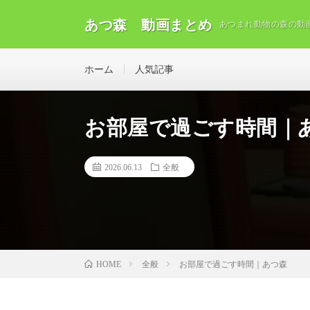
あつ森 動画まとめ
あつまれ動物の森の動
ホーム
人気記事
お部屋で過ごす時間｜
2026.06.13
全般
全般
お部屋で過ごす時間｜あつ森
HOME