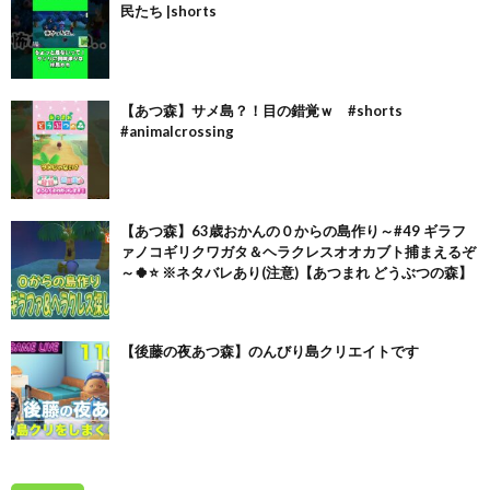
民たち |shorts
【あつ森】サメ島？！目の錯覚ｗ #shorts
#animalcrossing
【あつ森】63歳おかんの０からの島作り～#49 ギラフ
ァノコギリクワガタ＆ヘラクレスオオカブト捕まえるぞ
～🍀⭐ ※ネタバレあり(注意)【あつまれ どうぶつの森】
【後藤の夜あつ森】のんびり島クリエイトです