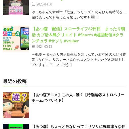
2026.04.30
ゆーちゃんです🐰🌸 「朝森」シリーズ♬ のんびり島時間を一
緒に楽しんでもらえたら嬉しいです🌷 […]
【あつ森 配信】スローライフ62日目 まったり朝
活 カブ活＆島クリエイト #Shorts #縦型配信 #タラ
ンチュラ #サソリ #vtuber
2024.05.12
～概要～ まったり無人島生活を楽しんでいます💓 のんびり作
業しながら、リスナーさんからコメントをいただき雑談をし
ています。 アニメ、漫[…]
最近の投稿
【あつ森アニメ】この人…誰？【特別編②ストロベリー
ホームパパサイド】
【あつ森】ちょっと危ないって！サソリに興味津々な住