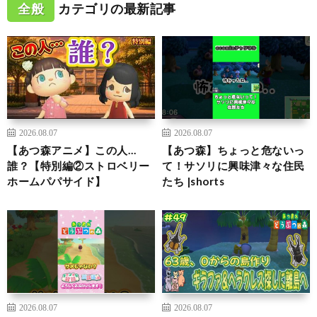
全般
カテゴリの最新記事
2026.08.07
2026.08.07
【あつ森アニメ】この人…
【あつ森】ちょっと危ないっ
誰？【特別編②ストロベリー
て！サソリに興味津々な住民
ホームパパサイド】
たち |shorts
2026.08.07
2026.08.07