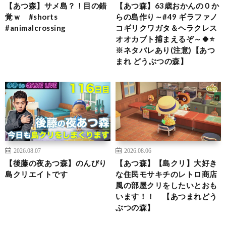
【あつ森】サメ島？！目の錯
【あつ森】63歳おかんの０か
覚ｗ #shorts
らの島作り～#49 ギラファノ
#animalcrossing
コギリクワガタ＆ヘラクレス
オオカブト捕まえるぞ～🍀⭐
※ネタバレあり(注意)【あつ
まれ どうぶつの森】
2026.08.07
2026.08.06
【後藤の夜あつ森】のんびり
【あつ森】【島クリ】大好き
島クリエイトです
な住民モサキチのレトロ商店
風の部屋クリをしたいとおも
います！！ 【あつまれどう
ぶつの森】