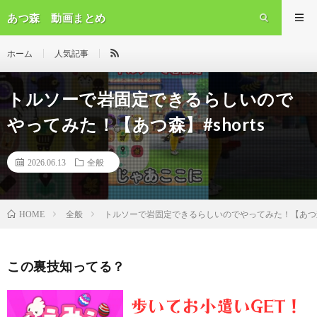
あつ森 動画まとめ
ホーム
人気記事
トルソーで岩固定できるらしいので
やってみた！【あつ森】#shorts
2026.06.13
全般
全般
トルソーで岩固定できるらしいのでやってみた！【あつ森】
HOME
この裏技知ってる？