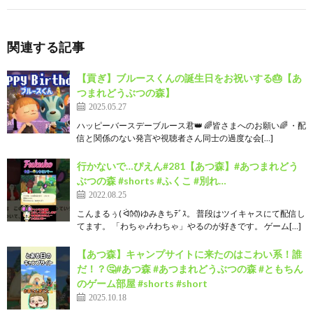
関連する記事
【貢ぎ】ブルースくんの誕生日をお祝いする🎂【あ
つまれどうぶつの森】
2025.05.27
ハッピーバースデーブルース君👑 🌈皆さまへのお願い🌈 ・配
信と関係のない発言や視聴者さん同士の過度な会[…]
行かないで…ぴえん#281【あつ森】#あつまれどう
ぶつの森 #shorts #ふくこ #別れ…
2022.08.25
こんまるぅ( ᐛ👐)ゆみきちﾃﾞｽ。 普段はツイキャスにて配信し
てます。 「わちゃ🎶わちゃ」やるのが好きです。 ゲーム[…]
【あつ森】キャンプサイトに来たのはこわい系！誰
だ！？🤔#あつ森 #あつまれどうぶつの森 #ともちん
のゲーム部屋 #shorts #short
2025.10.18