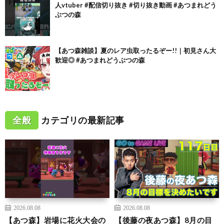
人vtuber #配信切り抜き #切り抜き動画 #あつまれどう
ぶつの森
【あつ森雑談】夏のレア虫取ったるぞー!!｜初見さん大
歓迎◎ #あつまれどうぶつの森
全般
カテゴリの最新記事
2026.08.08
2026.08.08
【あつ森】岩場に花火大会の
【後藤の夜あつ森】8月の目