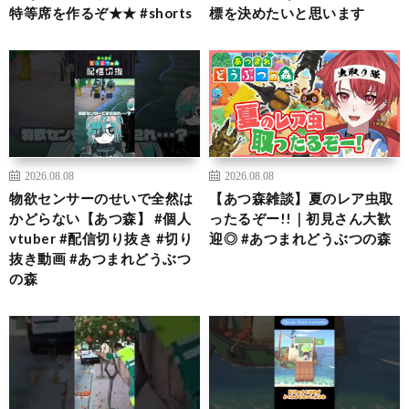
特等席を作るぞ★★ #shorts
標を決めたいと思います
2026.08.08
2026.08.08
物欲センサーのせいで全然は
【あつ森雑談】夏のレア虫取
かどらない【あつ森】 #個人
ったるぞー!!｜初見さん大歓
vtuber #配信切り抜き #切り
迎◎ #あつまれどうぶつの森
抜き動画 #あつまれどうぶつ
の森