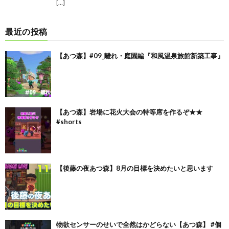
[…]
最近の投稿
【あつ森】#09_離れ・庭園編『和風温泉旅館新築工事』
【あつ森】岩場に花火大会の特等席を作るぞ★★
#shorts
【後藤の夜あつ森】8月の目標を決めたいと思います
物欲センサーのせいで全然はかどらない【あつ森】 #個