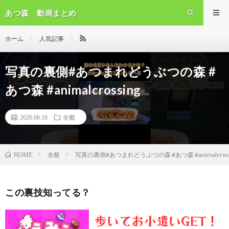
あつ森 動画まとめ
ホーム
人気記事
写真の裏側#あつまれどうぶつの森 #
あつ森 #animalcrossing
2026.06.16
全般
全般
写真の裏側#あつまれどうぶつの森 #あつ森 #animalcross
HOME
この裏技知ってる？