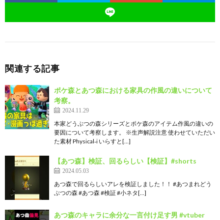
関連する記事
ポケ森とあつ森における家具の作風の違いについて
考察。
2024.11.29
本家どうぶつの森シリーズとポケ森のアイテム作風の違いの
要因について考察します。 ※生声解説注意 使わせていただい
た素材 Physical‐i いらすと[…]
【あつ森】検証、回るらしい【検証】#shorts
2024.05.03
あつ森で回るらしいアレを検証しました！！ #あつまれどう
ぶつの森 #あつ森 #検証 #小ネタ[…]
あつ森のキャラに余分な一言付け足す男 #vtuber