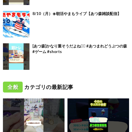
8/10（月）☀️朝活やまもライブ【あつ森雑談配信】
[あつ森]かなり重そうだよね🏋🏻 #あつまれどうぶつの森
#ゲーム #shorts
全般
カテゴリの最新記事