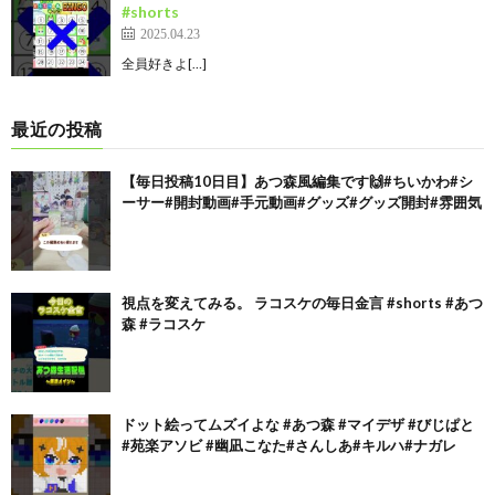
#shorts
2025.04.23
全員好きよ[…]
最近の投稿
【毎日投稿10日目】あつ森風編集です🙌#ちいかわ#シ
ーサー#開封動画#手元動画#グッズ#グッズ開封#雰囲気
視点を変えてみる。 ラコスケの毎日金言 #shorts #あつ
森 #ラコスケ
ドット絵ってムズイよな #あつ森 #マイデザ #びじぱと
#苑楽アソビ #幽凪こなた#さんしあ#キルハ#ナガレ