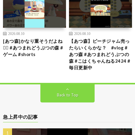
2026.08.10
2026.08.10
[あつ森]かなり重そうだよね
【あつ森】ピーチジャム売っ
🏋🏻 #あつまれどうぶつの森 #
たらいくらかな？ #vlog #
ゲーム #shorts
あつ森 #あつまれどうぶつの
森 #こはくちゃんねる2424 #
毎日更新中
Back to Top
急上昇中の記事