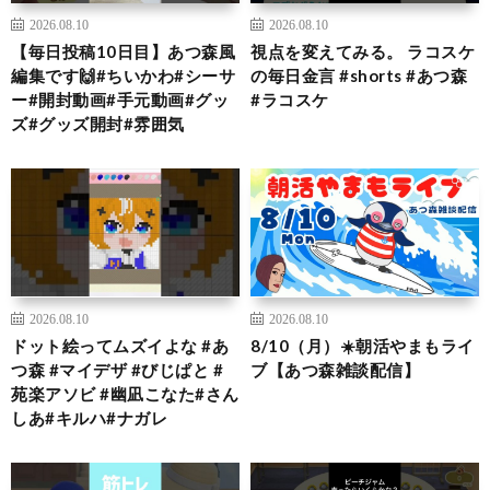
2026.08.10
2026.08.10
【毎日投稿10日目】あつ森風
視点を変えてみる。 ラコスケ
編集です🙌#ちいかわ#シーサ
の毎日金言 #shorts #あつ森
ー#開封動画#手元動画#グッ
#ラコスケ
ズ#グッズ開封#雰囲気
2026.08.10
2026.08.10
ドット絵ってムズイよな #あ
8/10（月）☀️朝活やまもライ
つ森 #マイデザ #びじぱと #
ブ【あつ森雑談配信】
苑楽アソビ #幽凪こなた#さん
しあ#キルハ#ナガレ