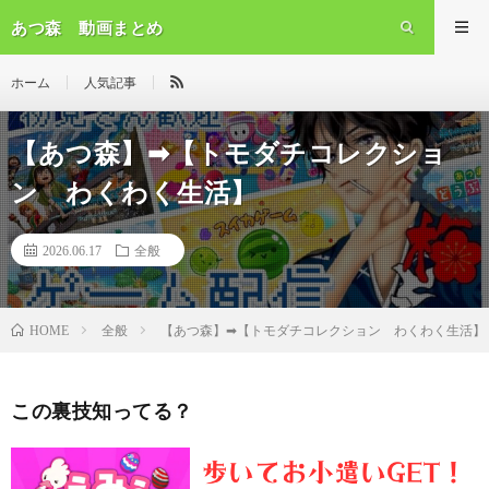
あつ森 動画まとめ
ホーム
人気記事
【あつ森】➡【トモダチコレクショ
ン わくわく生活】
2026.06.17
全般
全般
【あつ森】➡【トモダチコレクション わくわく生活】
HOME
この裏技知ってる？