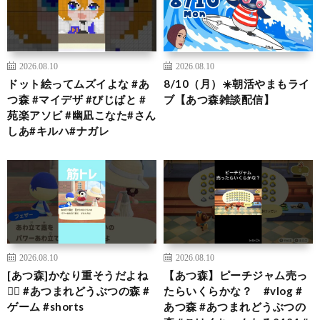
2026.08.10
2026.08.10
ドット絵ってムズイよな #あ
8/10（月）☀️朝活やまもライ
つ森 #マイデザ #びじぱと #
ブ【あつ森雑談配信】
苑楽アソビ #幽凪こなた#さん
しあ#キルハ#ナガレ
2026.08.10
2026.08.10
[あつ森]かなり重そうだよね
【あつ森】ピーチジャム売っ
🏋🏻 #あつまれどうぶつの森 #
たらいくらかな？ #vlog #
ゲーム #shorts
あつ森 #あつまれどうぶつの