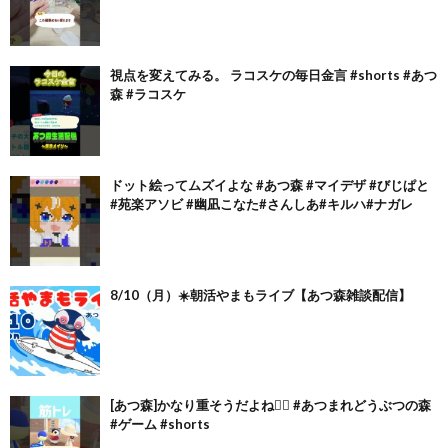
視点を変えてみる。 ラコスケの毎日金言 #shorts #あつ
森 #ラコスケ
ドット絵ってムズイよな #あつ森 #マイデザ #びじぱと
#苑楽アソビ #幽凪こなた#さんしあ#キルハ#ナガレ
8/10（月）☀️朝活やまもライブ【あつ森雑談配信】
[あつ森]かなり重そうだよね🏋🏻 #あつまれどうぶつの森
#ゲーム #shorts