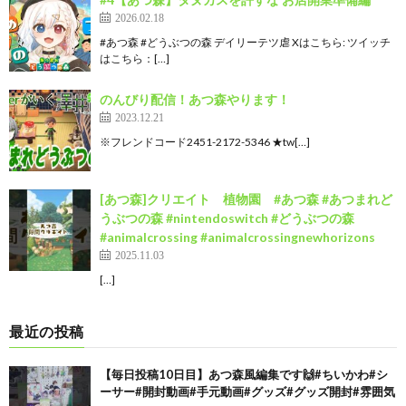
2026.02.18
#あつ森 #どうぶつの森 デイリーテツ虐 Xはこちら: ツイッチ
はこちら：[…]
のんびり配信！あつ森やります！
2023.12.21
※フレンドコード2451-2172-5346 ★tw[…]
[あつ森]クリエイト 植物園 #あつ森 #あつまれど
うぶつの森 #nintendoswitch #どうぶつの森
#animalcrossing #animalcrossingnewhorizons
2025.11.03
[…]
最近の投稿
【毎日投稿10日目】あつ森風編集です🙌#ちいかわ#シ
ーサー#開封動画#手元動画#グッズ#グッズ開封#雰囲気