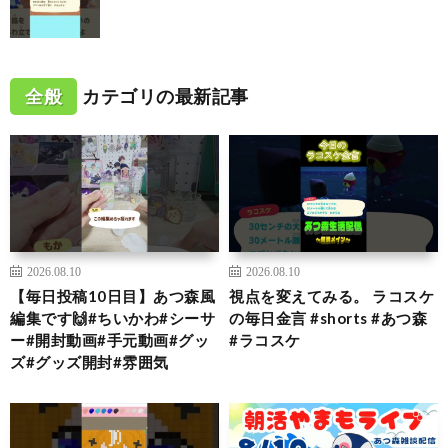
全般
カテゴリの最新記事
2026.08.10
2026.08.10
【毎日投稿10日目】あつ森風
視点を変えてみる。 ラコスケ
編集です🙌#ちいかわ#シーサ
の毎日金言 #shorts #あつ森
ー#開封動画#手元動画#グッ
#ラコスケ
ズ#グッズ開封#雰囲気