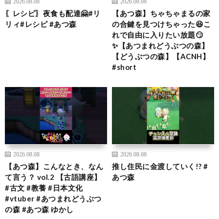
2026.08.08
2026.08.08
〖レシピ〗夜食も配達🤗#リ
【あつ森】ちゃちゃまるの家
リィ#レシピ #あつ森
の合鍵を見つけちゃった😆こ
れで自由に入りたい放題😏
✨【あつまれどうぶつの森】
【どうぶつの森】【ACNH】
#short
2026.08.08
2026.08.08
【あつ森】こんなとき、なん
推し住民に金渡していく!? #
て言う？ vol.2 【古語講座】
あつ森
#古文 #教養 #日本文化
#vtuber #あつまれどうぶつ
の森 #あつ森 ゆかし