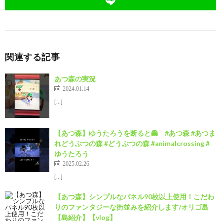
関連する記事
あつ森の実況
2024.01.14
[…]
【あつ森】ゆうたろうを断ると👻 #あつ森 #あつま
れどうぶつの森 #どうぶつの森 #animalcrossing #
ゆうたろう
2025.02.26
[…]
【あつ森】シンプルなパネル90枚以上使用！こだわ
りのファンタジーな街並みを紹介します/オリゴ島
【島紹介】【vlog】