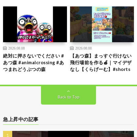
2026.08.08
2026.08.08
絶対に押さないでください #
【あつ森】まっすぐ行けない
あつ森 #animalcrossing #あ
飛行場前を作る🍎｜マイデザ
つまれどうぶつの森
なし【くらげーむ】#shorts
Back to Top
急上昇中の記事