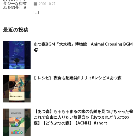
2020.10.27
[…]
最近の投稿
あつ森BGM「大水槽」博物館｜Animal Crossing BGM
🎧
〖レシピ〗夜食も配達🤗#リリィ#レシピ #あつ森
【あつ森】ちゃちゃまるの家の合鍵を見つけちゃった😆
これで自由に入りたい放題😏✨【あつまれどうぶつの
森】【どうぶつの森】【ACNH】 #short