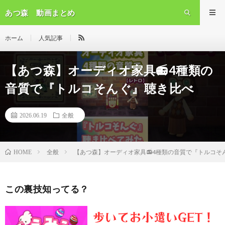
あつ森 動画まとめ
ホーム
人気記事
【あつ森】オーディオ家具📻️4種類の
音質で『トルコそんぐ』聴き比べ
2026.06.19
全般
全般
【あつ森】オーディオ家具📻️4種類の音質で『トルコそ
HOME
この裏技知ってる？