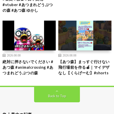
#vtuber #あつまれどうぶつ
の森 #あつ森 ゆかし
2026.08.08
2026.08.08
絶対に押さないでください #
【あつ森】まっすぐ行けない
あつ森 #animalcrossing #あ
飛行場前を作る🍎｜マイデザ
つまれどうぶつの森
なし【くらげーむ】#shorts
Back to Top