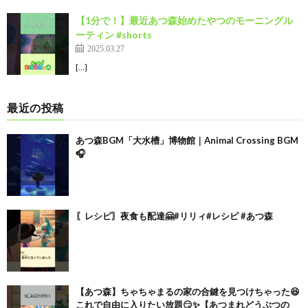
【1分で！】最近あつ森始めたやつのモーニングル
ーティン #shorts
2025.03.27
[…]
最近の投稿
あつ森BGM「大水槽」博物館｜Animal Crossing BGM
🎧
〖レシピ〗夜食も配達🤗#リリィ#レシピ #あつ森
【あつ森】ちゃちゃまるの家の合鍵を見つけちゃった😆
これで自由に入りたい放題😏✨【あつまれどうぶつの