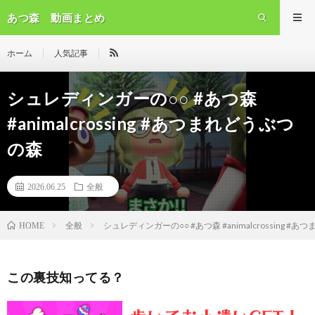
あつ森 動画まとめ
ホーム
人気記事
シュレディンガーの○○ #あつ森
#animalcrossing #あつまれどうぶつ
の森
2026.06.25
全般
全般
シュレディンガーの○○ #あつ森 #animalcrossing #
HOME
この裏技知ってる？