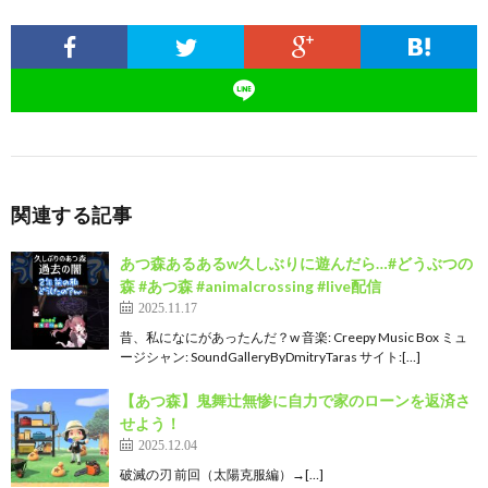
関連する記事
あつ森あるあるw久しぶりに遊んだら…#どうぶつの
森 #あつ森 #animalcrossing #live配信
2025.11.17
昔、私になにがあったんだ？w 音楽: Creepy Music Box ミュ
ージシャン: SoundGalleryByDmitryTaras サイト:[…]
【あつ森】鬼舞辻無惨に自力で家のローンを返済さ
せよう！
2025.12.04
破滅の刃 前回（太陽克服編）→[…]