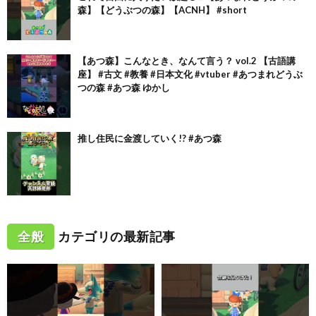
森】【どうぶつの森】【ACNH】 #short
【あつ森】こんなとき、なんて言う？ vol.2 【古語講
座】 #古文 #教養 #日本文化 #vtuber #あつまれどうぶ
つの森 #あつ森 ゆかし
推し住民に金渡していく!? #あつ森
全般
カテゴリの最新記事