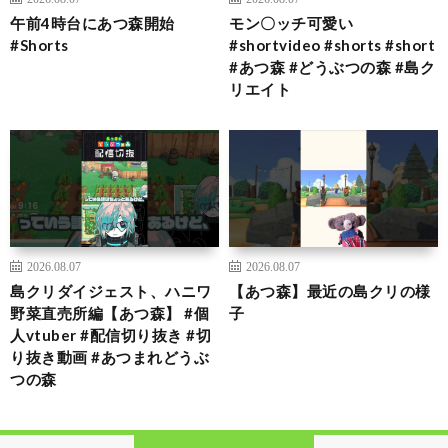
午前4時台にあつ森開始
モン〇ッチ可愛い
#Shorts
#shortvideo #shorts #short
#あつ森 #どうぶつの森 #島ク
リエイト
2026.08.07
2026.08.07
島クリダイジェスト、ハニワ
【あつ森】最近の島クリの様
野菜直売所編【あつ森】 #個
子
人vtuber #配信切り抜き #切
り抜き動画 #あつまれどうぶ
つの森