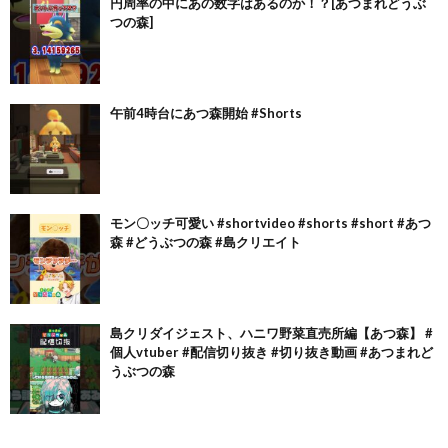
円周率の中にあの数字はあるのか！？[あつまれどうぶ
つの森]
午前4時台にあつ森開始 #Shorts
モン〇ッチ可愛い #shortvideo #shorts #short #あつ
森 #どうぶつの森 #島クリエイト
島クリダイジェスト、ハニワ野菜直売所編【あつ森】 #
個人vtuber #配信切り抜き #切り抜き動画 #あつまれど
うぶつの森