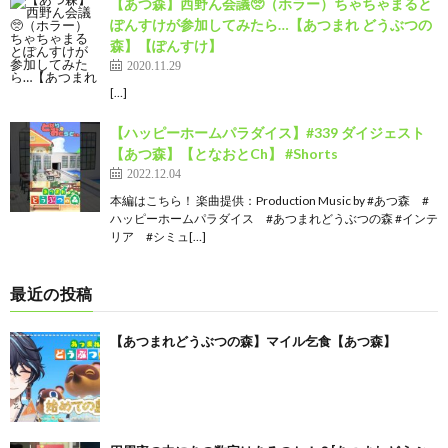
【あつ森】西野ん会議🥺（ホラー）ちゃちゃまると
ぽんすけが参加してみたら…【あつまれ どうぶつの
森】【ぽんすけ】
2020.11.29
[…]
【ハッピーホームパラダイス】#339 ダイジェスト
【あつ森】【となおとCh】 #Shorts
2022.12.04
本編はこちら！ 楽曲提供：Production Music by #あつ森 #
ハッピーホームパラダイス #あつまれどうぶつの森 #インテ
リア #シミュ[…]
最近の投稿
【あつまれどうぶつの森】マイル乞食【あつ森】