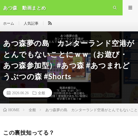
あつ森 動画まとめ
ホーム
人気記事
あつ森夢の島 カンターランド空港が
とんでもないことにｗｗ（お遊び・
あつ森参加型）#あつ森 #あつまれど
うぶつの森 #Shorts
2026.06.26
全般
全般
あつ森夢の島 カンターランド空港がとんでもないことにｗ
HOME
この裏技知ってる？