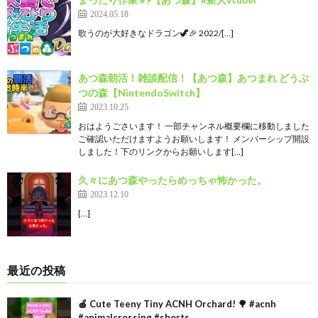
2024.05.18
歌うのが大好きなドラゴン🦖🎉 2022/[…]
あつ森朝活！雑談配信！【あつ森】あつまれ どうぶ
つの森【NintendoSwitch】
2023.10.25
おはようごさいます！ 一部チャンネル概要欄に移動しました
ご確認いただけますようお願いします！ メンバーシップ開設
しました！下のリンクからお願いします[…]
久々にあつ森やったらめっちゃ怖かった。
2023.12.10
[…]
最近の投稿
🍎 Cute Teeny Tiny ACNH Orchard! 🌳 #acnh
#animalcrossing #shorts