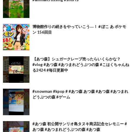
博物館作りの続きをやっていこう―！＃ぽこ あ ポケモ
ン 156回目
【あつ森】シュガークレープ売ったらいくらかな？
#vlog #あつ森 #あつまれどうぶつの森 #こはくちゃんね
る2424 #毎日更新中
#snowman #kpop # #あつ森 あつ森 #あつ森 #あつまれ
どうぶつの森 #ゲーム
#あつ森 初公開サンリオ島タヌキ商店記念セレモニー #
あつ森 #あつまれどうぶつの森 #あつ森