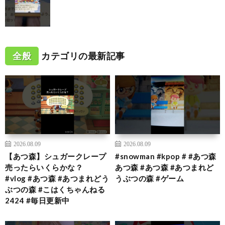
全般
カテゴリの最新記事
2026.08.09
2026.08.09
【あつ森】シュガークレープ
#snowman #kpop # #あつ森
売ったらいくらかな？
あつ森 #あつ森 #あつまれど
#vlog #あつ森 #あつまれどう
うぶつの森 #ゲーム
ぶつの森 #こはくちゃんねる
2424 #毎日更新中