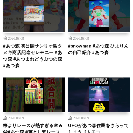
2026.08.09
2026.08.09
#あつ森 初公開サンリオ島タ
#snowman #あつ森 ひよりん
ヌキ商店記念セレモニー #あ
の自己紹介 #あつ森
つ森 #あつまれどうぶつの森
#あつ森
2026.08.09
2026.08.09
桜よりレースが熱すぎる🌸🔥
UFOがあつ森住民をさらって
😂#あつ森 #落とし穴レース
しまう【トモコ