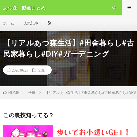
あつ森 動画まとめ
ホーム
人気記事
【リアルあつ森生活】#田舎暮らし#古
民家暮らし#DIY#ガーデニング
2026.06.27
全般
全般
【リアルあつ森生活】#田舎暮らし#古民家暮らし#DIY
HOME
この裏技知ってる？