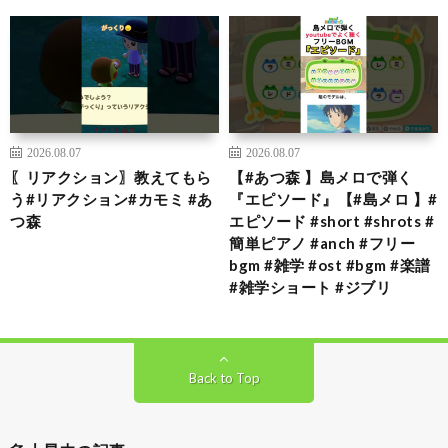
2026.08.07
2026.08.07
〖リアクション〗教えてもら
【#あつ森 】島メロで弾く
う#リアクション#カモミ #あ
『エピソード』【#島メロ 】#
つ森
エピソード #short #shrots #
簡単ピアノ #anch #フリー
bgm #雑学 #ost #bgm #楽譜
#雑学ショート #ジブリ
Back to Top