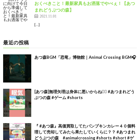
おくべきこと！最新家具もお洒落でやべぇ！【あつ
まれどうぶつの森】
2021.11.01
[…]
最近の投稿
あつ森BGM「恐竜」博物館｜Animal Crossing BGM🎧
[あつ森]無理矢理は身体に悪いからね🙂‍↕️ #あつまれどう
ぶつの森 #ゲーム #shorts
『 #あつ森』高価買取してたパンプキンカレー４０個料
理して売却してみたら果たしていくらに？？ #あつまれ
どうぶつの森 #animalcrossing #shorts #short #ゲ