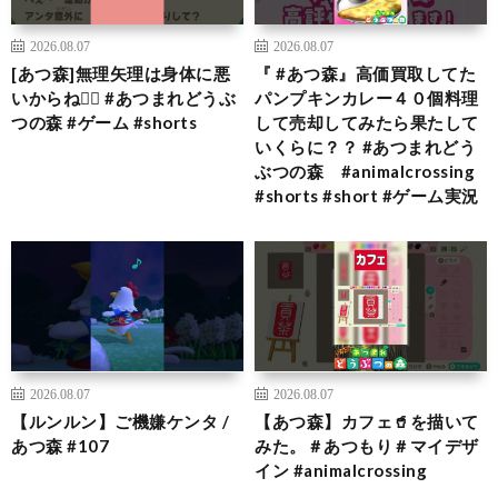
2026.08.07
2026.08.07
[あつ森]無理矢理は身体に悪
『 #あつ森』高価買取してた
いからね🙂‍↕️ #あつまれどうぶ
パンプキンカレー４０個料理
つの森 #ゲーム #shorts
して売却してみたら果たして
いくらに？？ #あつまれどう
ぶつの森 #animalcrossing
#shorts #short #ゲーム実況
2026.08.07
2026.08.07
【ルンルン】ご機嫌ケンタ /
【あつ森】カフェ🥤を描いて
あつ森 #107
みた。＃あつもり＃マイデザ
イン #animalcrossing