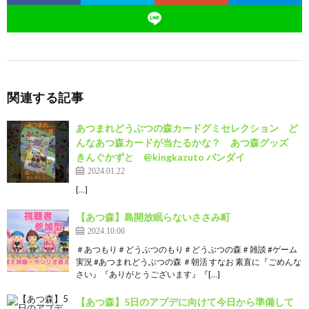
関連する記事
あつまれどうぶつの森カードグミセレクション ど
んなあつ森カードが当たるかな？ あつ森グッズ
きんぐかずと @kingkazuto バンダイ
2024.01.22
[…]
【あつ森】島開放眠らないささみ町
2024.10.06
＃あつもり＃どうぶつのもり＃どうぶつの森＃雑談 #ゲーム
実況 #あつまれどうぶつの森 ＃朝活 すなお 素直に『ごめんな
さい』『ありがとうございます』『[…]
【あつ森】5日のアプデに向けて今日から準備して