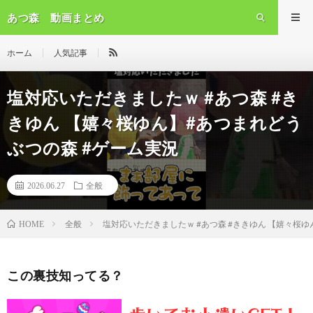
あつ森 動画まとめ
ホーム
人気記事
塩対応いただきましたｗ #あつ森 #き
きゆん 【嬉々桜ゆん】#あつまれどう
ぶつの森 #ゲーム実況
2026.06.27
全般
全般
塩対応いただきましたｗ #あつ森 #ききゆん 【嬉々桜ゆ
HOME
この裏技知ってる？