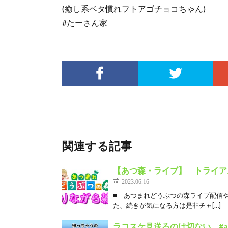
(癒し系ベタ慣れフトアゴチョコちゃん)
#たーさん家
関連する記事
【あつ森・ライブ】 トライア
2023.06.16
■ あつまれどうぶつの森ライブ配信やり
た、続きが気になる方は是非チャ[…]
ラコスケ見送るのは切ない #anima