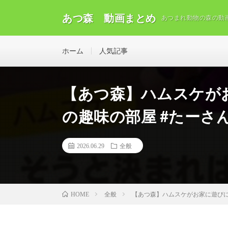
あつ森 動画まとめ
あつまれ動物の森の動
ホーム
人気記事
【あつ森】ハムスケが
の趣味の部屋 #たーさん住民
2026.06.29
全般
全般
【あつ森】ハムスケがお家に遊びに来た
HOME