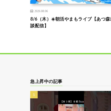
2026.08.06
8/6（木）☀️朝活やまもライブ【あつ森
談配信】
急上昇中の記事