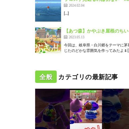
2024.02.04
[…]
【あつ森】かやぶき屋根のちい
2023.05.13
今回は、岐阜県・白川郷をテーマに茅
じたのどかな雰囲気を作ってみたよ🌷[
全般
カテゴリの最新記事