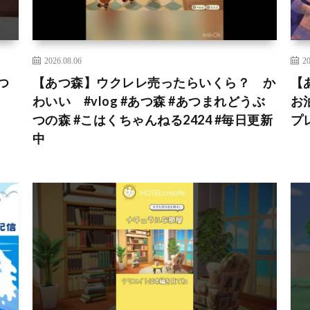
2026.08.06
20
つ
【あつ森】ウクレレ売ったらいくら？ か
【
わいい #vlog #あつ森 #あつまれどうぶ
お
つの森 #こはくちゃんねる2424 #毎日更新
プ
中