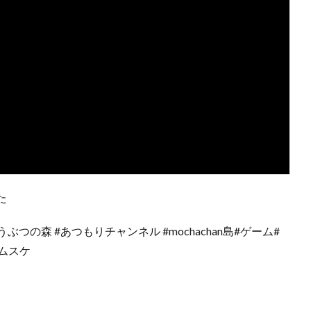
た
つの森 #あつもりチャンネル #mochachan島#ゲーム#
ムスケ