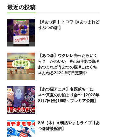
最近の投稿
【#あつ森 】トロワ【#あつまれど
うぶつの森 】
【あつ森】ウクレレ売ったらいく
ら？ かわいい #vlog #あつ森 #
あつまれどうぶつの森 #こはくち
ゃんねる2424 #毎日更新中
【あつ森アニメ】名探偵ちーに
ゃ〜真夏のお泊まり会〜【2026年
8月7日(金)18時～プレミア公開】
8/6（木）☀️朝活やまもライブ【あ
つ森雑談配信】