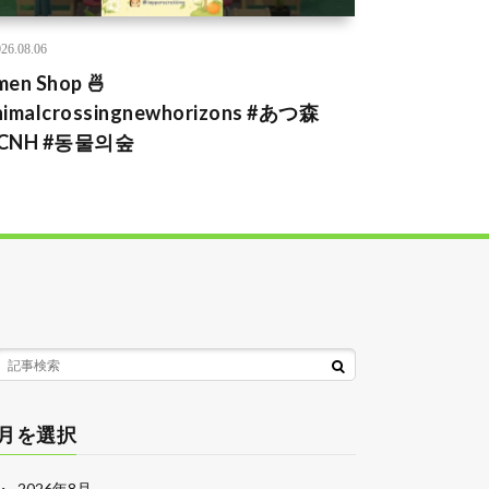
26.08.06
men Shop 🍜
nimalcrossingnewhorizons #あつ森
CNH #동물의숲
月を選択
2026年8月