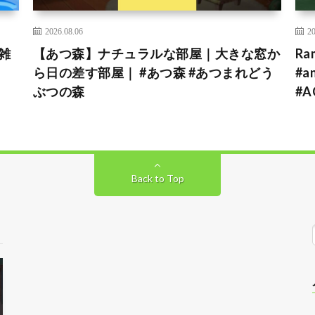
2026.08.06
20
雑
【あつ森】ナチュラルな部屋｜大きな窓か
Ra
ら日の差す部屋｜ #あつ森 #あつまれどう
#a
ぶつの森
#A
Back to Top