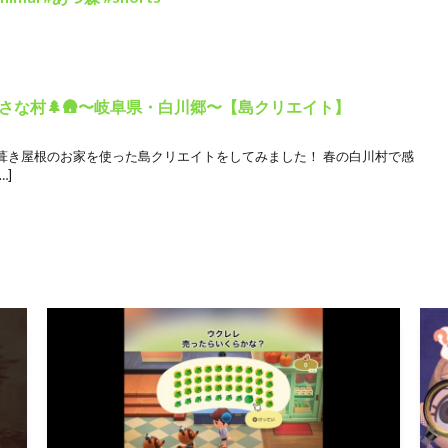
さな村🌲🛖〜岐阜県・白川郷〜【島クリエイト】
葺き屋根のお家を使った島クリエイトをしてみました！ 春の白川村で感
…]