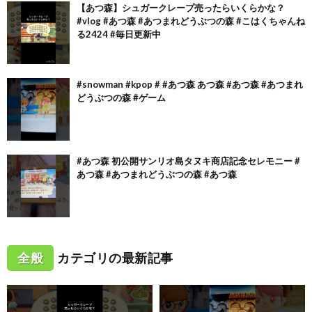
【あつ森】シュガークレープ売ったらいくらかな？
#vlog #あつ森 #あつまれどうぶつの森 #こはくちゃんね
る2424 #毎日更新中
#snowman #kpop # #あつ森 あつ森 #あつ森 #あつまれ
どうぶつの森 #ゲーム
#あつ森 初公開サンリオ島タヌキ商店記念セレモニー #
あつ森 #あつまれどうぶつの森 #あつ森
全般
カテゴリの最新記事