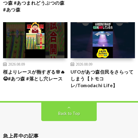
つ森 #あつまれどうぶつの森
#あつ森
2026.08.09
2026.08.09
桜よりレースが熱すぎる🌸🔥
UFOがあつ森住民をさらって
😂#あつ森 #落とし穴レース
しまう【トモコ
レ/Tomodachi Life】
Back to Top
急上昇中の記事