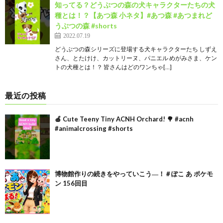
知ってる？どうぶつの森の犬キャラクターたちの犬
種とは！？【あつ森 小ネタ】#あつ森 #あつまれど
うぶつの森 #shorts
2022.07.19
どうぶつの森シリーズに登場する犬キャラクターたち しずえ
さん、とたけけ、カットリーヌ、パニエル めがみさま、ケン
トの犬種とは！？ 皆さんはどのワンちゃ[…]
最近の投稿
🍎 Cute Teeny Tiny ACNH Orchard! 🌳 #acnh
#animalcrossing #shorts
博物館作りの続きをやっていこう―！＃ぽこ あ ポケモ
ン 156回目