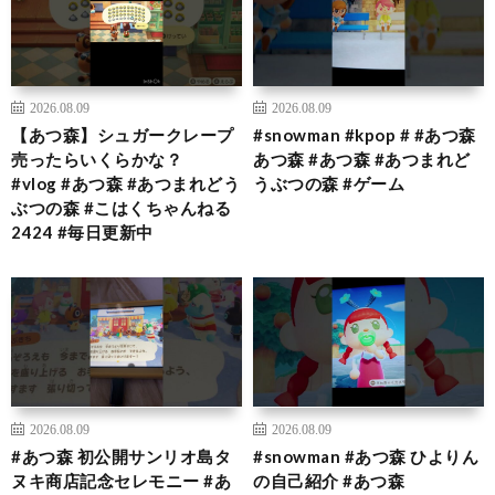
2026.08.09
2026.08.09
【あつ森】シュガークレープ
#snowman #kpop # #あつ森
売ったらいくらかな？
あつ森 #あつ森 #あつまれど
#vlog #あつ森 #あつまれどう
うぶつの森 #ゲーム
ぶつの森 #こはくちゃんねる
2424 #毎日更新中
2026.08.09
2026.08.09
#あつ森 初公開サンリオ島タ
#snowman #あつ森 ひよりん
ヌキ商店記念セレモニー #あ
の自己紹介 #あつ森