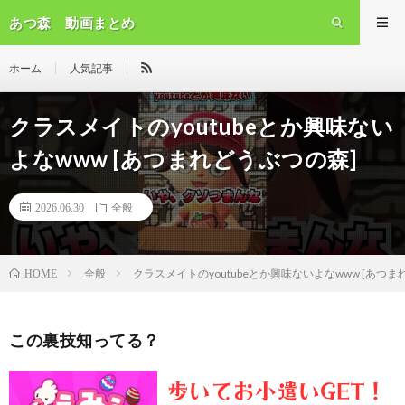
あつ森 動画まとめ
ホーム
人気記事
クラスメイトのyoutubeとか興味ない
よなwww [あつまれどうぶつの森]
2026.06.30
全般
全般
クラスメイトのyoutubeとか興味ないよなwww [あつま
HOME
この裏技知ってる？