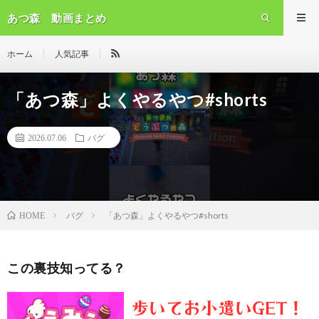
あつ森 動画まとめ
ホーム
人気記事
「あつ森」よくやるやつ#shorts
2026.07.06
バグ
バグ
「あつ森」よくやるやつ#shorts
HOME
この裏技知ってる？