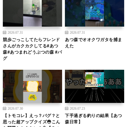
2026.07.31
2026.07.31
競歩ごっこしてたらフレンド
あつ森でオオクワガタを捕ま
さんがカクカクしてる#あつ
えた
森#あつまれどうぶつの森 #バ
グ
2026.07.30
2026.07.23
【トモコレ】えっ？バグ？と
下手過ぎる釣りの結果【あつ
思った超アップクイズ😳こん
森日常】