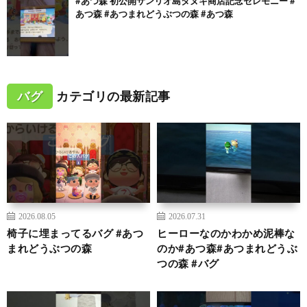
#あつ森 初公開サンリオ島タヌキ商店記念セレモニー #
あつ森 #あつまれどうぶつの森 #あつ森
バグ
カテゴリの最新記事
2026.08.05
2026.07.31
椅子に埋まってるバグ #あつ
ヒーローなのかわかめ泥棒な
まれどうぶつの森
のか#あつ森#あつまれどうぶ
つの森 #バグ