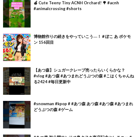
🍎 Cute Teeny Tiny ACNH Orchard! 🌳 #acnh
#animalcrossing #shorts
博物館作りの続きをやっていこう―！＃ぽこ あ ポケモ
ン 156回目
【あつ森】シュガークレープ売ったらいくらかな？
#vlog #あつ森 #あつまれどうぶつの森 #こはくちゃんね
る2424 #毎日更新中
#snowman #kpop # #あつ森 あつ森 #あつ森 #あつまれ
どうぶつの森 #ゲーム