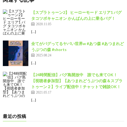
【スプラトゥーン2】 ヒーローモード エリア1 バグ
タコツボキャニオン かんばんの上に乗るバグ！
2020.11.05
[…]
全てがバグってるヤバい世界w #あつ森 #あつまれど
うぶつの森 #shorts
2025.08.24
[…]
【24時間配信】バグ島開放中 誰でも来てOK！
【視聴者参加型】【あつまれどうぶつの森＆スプラ
トゥーン２】ライブ配信中！チャットで雑談OK！
2021.05.17
[…]
最近の投稿