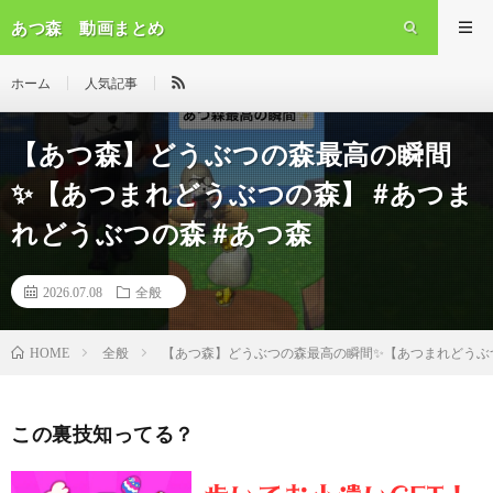
あつ森 動画まとめ
ホーム
人気記事
【あつ森】どうぶつの森最高の瞬間
✨【あつまれどうぶつの森】 #あつま
れどうぶつの森 #あつ森
2026.07.08
全般
全般
【あつ森】どうぶつの森最高の瞬間✨【あつまれどうぶつ
HOME
この裏技知ってる？