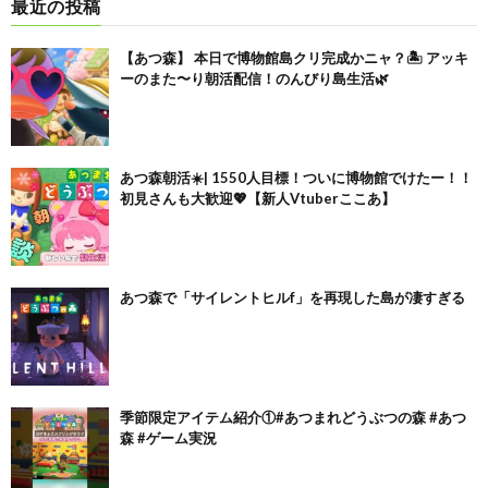
最近の投稿
【あつ森】 本日で博物館島クリ完成かニャ？🏝️ アッキ
ーのまた〜り朝活配信！のんびり島生活🌿
あつ森朝活☀️| 1550人目標！ついに博物館でけたー！！
初見さんも大歓迎💖【新人Vtuberここあ】
あつ森で「サイレントヒルf」を再現した島が凄すぎる
季節限定アイテム紹介①#あつまれどうぶつの森 #あつ
森 #ゲーム実況