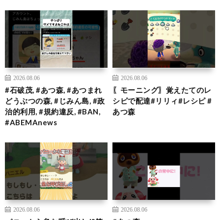
2026.08.06
2026.08.06
#石破茂, #あつ森, #あつまれ
〖モーニング〗覚えたてのレ
どうぶつの森, #じみん島, #政
シピで配達#リリィ#レシピ #
治的利用, #規約違反, #BAN,
あつ森
#ABEMAnews
2026.08.06
2026.08.06