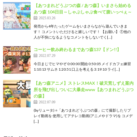
【あつまれどうぶつの森 / あつ森】いまさら始める
あつ森 104日目～しゃぶしゃぶ食べて腹いっぺぇ～
2025.03.26
発売から4年たったゲームをいまさらながら遊んでいきま
す！ コメントいただけると嬉しいです！ 【お願い】 ①他の
人が不快になるようなコメントをしないでく[…]
コーヒー飲み終わるまであつ森137【ドン!!】
2022.07.29
今日まじでヒマやぞ 0:00:00 開始 0:50:05 メイドカフェ練習
1:10:13 サムネ 1:20:51 口上を考える 3:19:10 ライ[…]
【あつ森アニメ】ストレスMAX！破天荒しずえ案内
所を飛び出しついに大暴走www【あつまれどうぶつ
の森】
2022.07.09
(byリュータ) ⭐️「あつまれどうぶつの森」にて撮影したリプ
レイ動画を 使用してアテレコ動画(アニメやドラマ)を コメデ
[…]