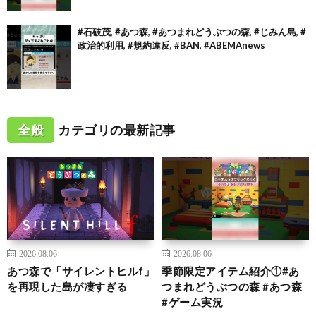
#石破茂, #あつ森, #あつまれどうぶつの森, #じみん島, #
政治的利用, #規約違反, #BAN, #ABEMAnews
全般
カテゴリの最新記事
2026.08.06
2026.08.06
あつ森で「サイレントヒルf」
季節限定アイテム紹介①#あ
を再現した島が凄すぎる
つまれどうぶつの森 #あつ森
#ゲーム実況