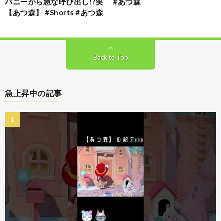
パニーから急な呼び出し!?笑
#あつ森
【あつ森】 #Shorts #あつ森
Back to Top
急上昇中の記事