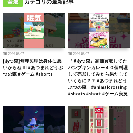
全般
カテゴリの最新記事
2026.08.07
2026.08.07
[あつ森]無理矢理は身体に悪
『 #あつ森』高価買取してた
いからね🙂‍↕️ #あつまれどうぶ
パンプキンカレー４０個料理
つの森 #ゲーム #shorts
して売却してみたら果たして
いくらに？？ #あつまれどう
ぶつの森 #animalcrossing
#shorts #short #ゲーム実況