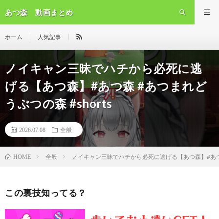
あつ森 動画まとめ
ホーム
人気記事
ノイキャン三昧でハチから必死に逃
げる【あつ森】#あつ森 #あつまれど
うぶつの森 #shorts
2026.07.08
全般
全般
ノイキャン三昧でハチから必死に逃げる【あつ森】#あつ森 
HOME
この裏技知ってる？