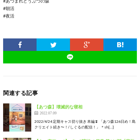
#あつまれどうぶつの森
#朝活
#夜活
関連する記事
【あつ森】壊滅的な寝相
2022.07.09
2022/4/24 定期キャス切り抜き 本編⏬ 「あつ森126日め！島
クリエイト続き〜！/ しぐるの配信！」 ＊sh[…]