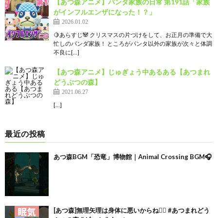
【あつ森アニメ】パンダ家族の日常 第191話「家族
がインフルエンザになった！？」
2026.01.02
🍋あらすじ🐼 クリスマスの片づけをして、お正月の準備で大
忙しのパンダ家族！ ところがパンタ以外の家族が次々と体調
不良に[…]
【あつ森アニメ】じゅぎょう中あるある【あつまれ
どうぶつの森】
2021.06.27
[…]
最近の投稿
あつ森BGM「恐竜」博物館｜Animal Crossing BGM🎧
[あつ森]無理矢理は身体に悪いからね🙂‍↕️ #あつまれどう