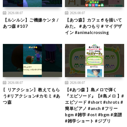
2026.08.07
2026.08.07
【ルンルン】ご機嫌ケンタ /
【あつ森】カフェ🥤を描いて
あつ森 #107
みた。＃あつもり＃マイデザ
イン #animalcrossing
2026.08.07
2026.08.07
〖リアクション〗教えてもら
【#あつ森 】島メロで弾く
う#リアクション#カモミ #あ
『エピソード』【#島メロ 】#
つ森
エピソード #short #shrots #
簡単ピアノ #anch #フリー
bgm #雑学 #ost #bgm #楽譜
#雑学ショート #ジブリ