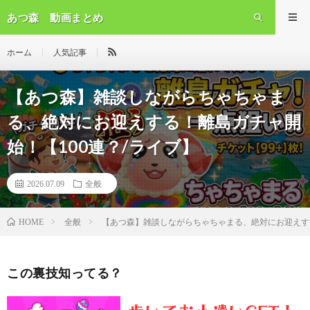
あつ森 動画まとめ
ホーム
人気記事
【あつ森】雑談しながらちゃちゃま
る、絶対にお迎えする！離島ガチャ開
始！【100連？/ライブ】
2026.07.09
全般
全般
【あつ森】雑談しながらちゃちゃまる、絶対にお迎えする
HOME
この裏技知ってる？