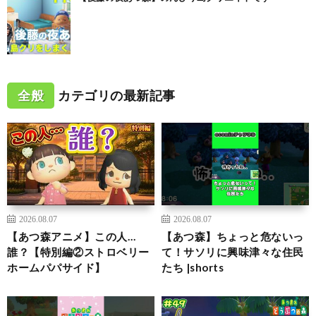
全般
カテゴリの最新記事
2026.08.07
2026.08.07
【あつ森アニメ】この人…
【あつ森】ちょっと危ないっ
誰？【特別編②ストロベリー
て！サソリに興味津々な住民
ホームパパサイド】
たち |shorts