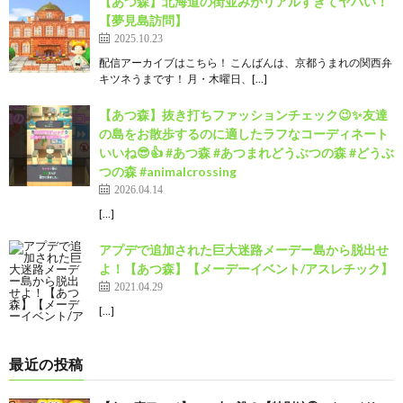
【あつ森】北海道の街並みがリアルすぎてヤバい！
【夢見島訪問】
2025.10.23
配信アーカイブはこちら！ こんばんは、京都うまれの関西弁
キツネうまです！ 月・木曜日、[…]
【あつ森】抜き打ちファッションチェック😉✨友達
の島をお散歩するのに適したラフなコーディネート
いいね😎👍 #あつ森 #あつまれどうぶつの森 #どうぶ
つの森 #animalcrossing
2026.04.14
[…]
アプデで追加された巨大迷路メーデー島から脱出せ
よ！【あつ森】【メーデーイベント/アスレチック】
2021.04.29
[…]
最近の投稿