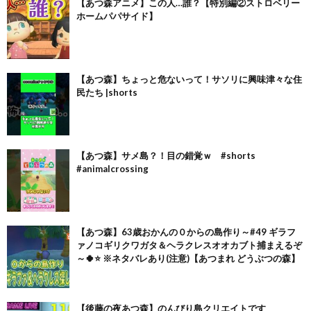
【あつ森アニメ】この人…誰？【特別編②ストロベリー
ホームパパサイド】
【あつ森】ちょっと危ないって！サソリに興味津々な住
民たち |shorts
【あつ森】サメ島？！目の錯覚ｗ #shorts
#animalcrossing
【あつ森】63歳おかんの０からの島作り～#49 ギラフ
ァノコギリクワガタ＆ヘラクレスオオカブト捕まえるぞ
～🍀⭐ ※ネタバレあり(注意)【あつまれ どうぶつの森】
【後藤の夜あつ森】のんびり島クリエイトです