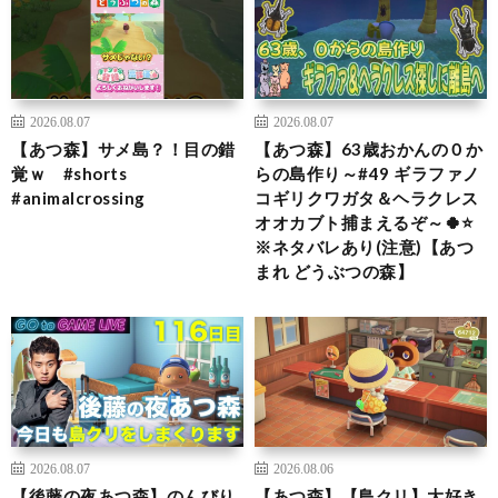
2026.08.07
2026.08.07
【あつ森】サメ島？！目の錯
【あつ森】63歳おかんの０か
覚ｗ #shorts
らの島作り～#49 ギラファノ
#animalcrossing
コギリクワガタ＆ヘラクレス
オオカブト捕まえるぞ～🍀⭐
※ネタバレあり(注意)【あつ
まれ どうぶつの森】
2026.08.07
2026.08.06
【後藤の夜あつ森】のんびり
【あつ森】【島クリ】大好き